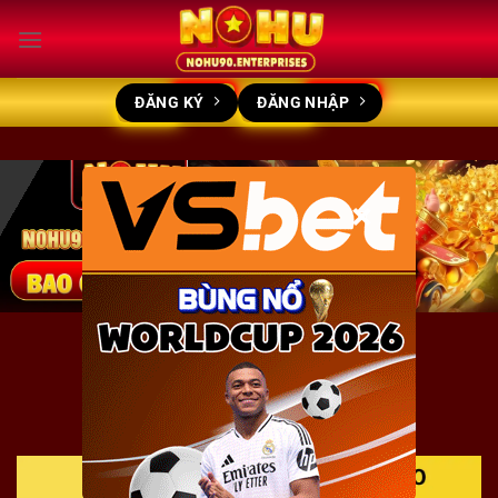
Bỏ
qua
nội
dung
ĐĂNG KÝ
ĐĂNG NHẬP
×
🔥 GAME HOT NOHU90 🔥