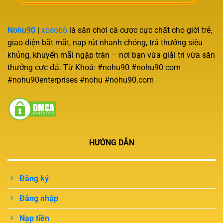
Nohu90
|
xoso66
là sân chơi cá cược cực chất cho giới trẻ,
giao diện bắt mắt, nạp rút nhanh chóng, trả thưởng siêu
khủng, khuyến mãi ngập tràn – nơi bạn vừa giải trí vừa săn
thưởng cực đã. Từ Khoá: #nohu90 #nohu90 com
#nohu90enterprises #nohu #nohu90.com
HƯỚNG DẪN
Đăng ký
Đăng nhập
Nạp tiền