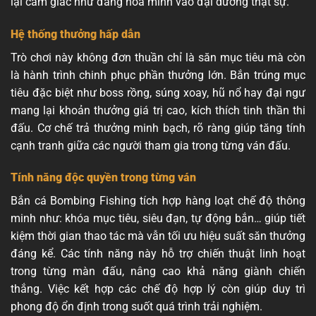
lại cảm giác như đang hòa mình vào đại dương thật sự.
Hệ thống thưởng hấp dẫn
Trò chơi này không đơn thuần chỉ là săn mục tiêu mà còn
là hành trình chinh phục phần thưởng lớn. Bắn trúng mục
tiêu đặc biệt như boss rồng, súng xoay, hũ nổ hay đại ngư
mang lại khoản thưởng giá trị cao, kích thích tinh thần thi
đấu. Cơ chế trả thưởng minh bạch, rõ ràng giúp tăng tính
cạnh tranh giữa các người tham gia trong từng ván đấu.
Tính năng độc quyền trong từng ván
Bắn cá Bombing Fishing tích hợp hàng loạt chế độ thông
minh như: khóa mục tiêu, siêu đạn, tự động bắn… giúp tiết
kiệm thời gian thao tác mà vẫn tối ưu hiệu suất săn thưởng
đáng kể. Các tính năng này hỗ trợ chiến thuật linh hoạt
trong từng màn đấu, nâng cao khả năng giành chiến
thắng. Việc kết hợp các chế độ hợp lý còn giúp duy trì
phong độ ổn định trong suốt quá trình trải nghiệm.