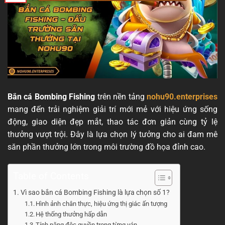
Bắn cá Bombing Fishing
trên nền tảng
nohu90.enterprises
mang đến trải nghiệm giải trí mới mẻ với hiệu ứng sống
động, giao diện đẹp mắt, thao tác đơn giản cùng tỷ lệ
thưởng vượt trội. Đây là lựa chọn lý tưởng cho ai đam mê
săn phần thưởng lớn trong môi trường đồ họa đỉnh cao.
Table of Contents
Vì sao bắn cá Bombing Fishing là lựa chọn số 1?
Hình ảnh chân thực, hiệu ứng thị giác ấn tượng
Hệ thống thưởng hấp dẫn
Tính năng độc quyền trong từng ván