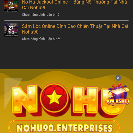
Tạo
Nổ Hũ Jackpot Online – Bùng Nổ Thưởng Tại Nhà
Vị
Hành
27
Dàn
Thế
Cái Nohu90
Th2
Đề
Mới
ở
Chức năng bình luận bị tắt
20
Trên
Nổ
Số
Thị
Hũ
Sâm Lốc Online Đỉnh Cao Chiến Thuật Tại Nhà Cái
Hiệu
Trường
27
Jackpot
Quả
Nohu90
Th2
Online
Mỗi
ở
Chức năng bình luận bị tắt
–
Ngày
Sâm
Bùng
Tại
Lốc
Nổ
Nohu90
Online
Thưởng
Đỉnh
Tại
Cao
Nhà
Chiến
Cái
Thuật
Nohu90
✕
Tại
Nhà
Cái
Nohu90