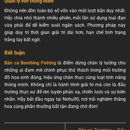
Quản lý vốn thông minh
Không nên dồn toàn bộ số vốn vào một lượt bắn duy nhất.
Hãy chia nhỏ thành nhiều phiên, mỗi lần sử dụng loại đạn
vừa phải để dễ kiểm soát ngân sách. Phương pháp này
giúp duy trì thời gian giải trí dài hơn, hạn chế tình trạng
trắng tay bất ngờ.
Kết luận
Bắn cá Bombing Fishing
là điểm dừng chân lý tưởng cho
những ai đam mê chinh phục thử thách trong môi trường
đồ họa sinh động, hiệu ứng chân thực cùng loạt tính năng
thông minh. Không chỉ là hành trình giải trí mà còn là đấu
trường thực sự để rèn luyện phản xạ, chiến lược và sự kiên
nhẫn. Hãy bắt đầu ngay tại Nohu90, nơi trải nghiệm thăng
hoa cùng phần thưởng bất tận đang chờ đón!