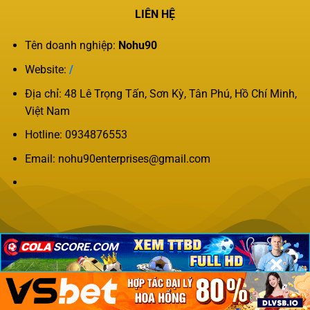
LIÊN HỆ
Tên doanh nghiệp:
Nohu90
Website:
/
Địa chỉ: 48 Lê Trọng Tấn, Sơn Kỳ, Tân Phú, Hồ Chí Minh,
Việt Nam
Hotline: 0934876553
Email:
nohu90enterprises@gmail.com
×
×
×
Copyright 2026 ©
Nohu90 - Bản Quyền Game Nổ Hũ Đổi Thưởng
Được Bảo Vệ