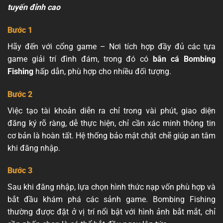
tuyến đỉnh cao
Bước 1
Hãy đến với cổng game – Nơi tích hợp đầy đủ các tựa
game giải trí đình đám, trong đó có
bắn cá Bombing
Fishing
hấp dẫn, phù hợp cho nhiều đối tượng.
Bước 2
Việc tạo tài khoản diễn ra chỉ trong vài phút, giao diện
đăng ký rõ ràng, dễ thực hiện, chỉ cần xác minh thông tin
cơ bản là hoàn tất. Hệ thống bảo mật chặt chẽ giúp an tâm
khi đăng nhập.
Bước 3
Sau khi đăng nhập, lựa chọn hình thức nạp vốn phù hợp và
bắt đầu khám phá các sảnh game. Bombing Fishing
thường được đặt ở vị trí nổi bật với hình ảnh bắt mắt, chỉ