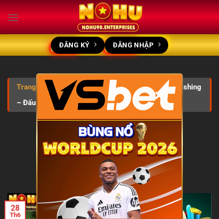
Bỏ
qua
nội
dung
ĐĂNG KÝ
ĐĂNG NHẬP
Trang chủ
-
BẮN CÁ NOHU90
-
Bắn cá Bombing Fishing
×
– Đấu trường săn thưởng tại Nohu90
BẮN CÁ NOHU90
Bắn cá Bombing Fishing – Đấu
trường săn thưởng tại Nohu90
ĐĂNG VÀO
28/06/2025
BỞI
ADMIN
28
Th6