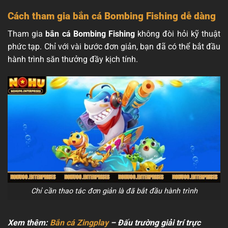
Cách tham gia bắn cá Bombing Fishing dễ dàng
Tham gia
bắn cá Bombing Fishing
không đòi hỏi kỹ thuật
phức tạp. Chỉ với vài bước đơn giản, bạn đã có thể bắt đầu
hành trình săn thưởng đầy kịch tính.
Chỉ cần thao tác đơn giản là đã bắt đầu hành trình
Xem thêm:
Bắn cá Zingplay
– Đấu trường giải trí trực