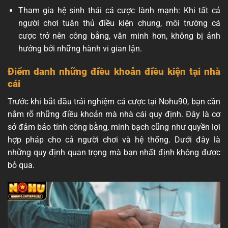
Tham gia hệ sinh thái cá cược lành mạnh: Khi tất cả
người chơi tuân thủ điều kiện chung, môi trường cá
cược trở nên công bằng, văn minh hơn, không bị ảnh
hưởng bởi những hành vi gian lận.
Điểm danh những điều khoản điều kiện tại nhà
cái
Trước khi bắt đầu trải nghiệm cá cược tại Nohu90, bạn cần
nắm rõ những điều khoản mà nhà cái quy định. Đây là cơ
sở đảm bảo tính công bằng, minh bạch cũng như quyền lợi
hợp pháp cho cả người chơi và hệ thống. Dưới đây là
những quy định quan trọng mà bạn nhất định không được
bỏ qua.