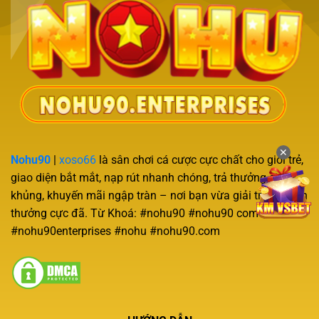
✕
Nohu90
|
xoso66
là sân chơi cá cược cực chất cho giới trẻ,
giao diện bắt mắt, nạp rút nhanh chóng, trả thưởng siêu
khủng, khuyến mãi ngập tràn – nơi bạn vừa giải trí vừa săn
thưởng cực đã. Từ Khoá: #nohu90 #nohu90 com
#nohu90enterprises #nohu #nohu90.com