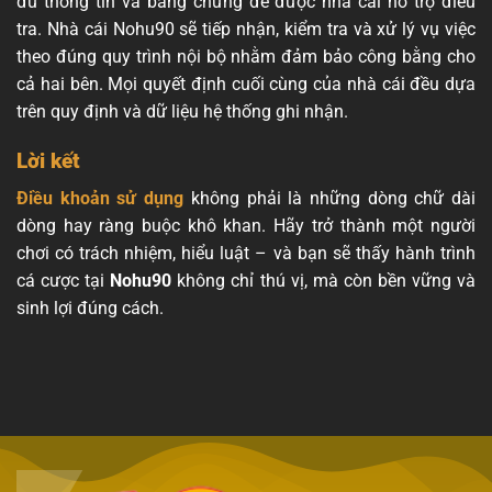
đủ thông tin và bằng chứng để được nhà cái hỗ trợ điều
tra. Nhà cái Nohu90 sẽ tiếp nhận, kiểm tra và xử lý vụ việc
theo đúng quy trình nội bộ nhằm đảm bảo công bằng cho
cả hai bên. Mọi quyết định cuối cùng của nhà cái đều dựa
trên quy định và dữ liệu hệ thống ghi nhận.
Lời kết
Điều khoản sử dụng
không phải là những dòng chữ dài
dòng hay ràng buộc khô khan. Hãy trở thành một người
chơi có trách nhiệm, hiểu luật – và bạn sẽ thấy hành trình
cá cược tại
Nohu90
không chỉ thú vị, mà còn bền vững và
sinh lợi đúng cách.