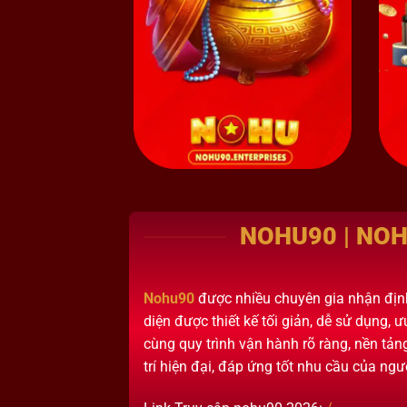
NOHU90 | NOH
Nohu90
được nhiều chuyên gia nhận định
diện được thiết kế tối giản, dễ sử dụng,
cùng quy trình vận hành rõ ràng, nền tản
trí hiện đại, đáp ứng tốt nhu cầu của n