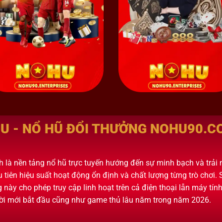
U - NỔ HŨ ĐỔI THƯỞNG NOHU90.C
 là nền tảng nổ hũ trực tuyến hướng đến sự minh bạch và trải
 ưu tiên hiệu suất hoạt động ổn định và chất lượng từng trò ch
g này cho phép truy cập linh hoạt trên cả điện thoại lẫn máy tín
gười mới bắt đầu cũng như game thủ lâu năm trong năm 2026.