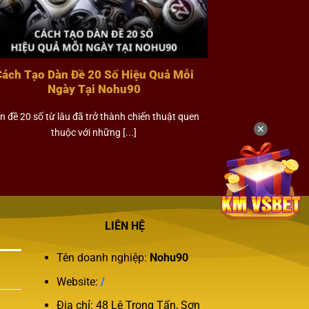
ách Tạo Dàn Đề 20 Số Hiệu Quả Mỗi
Nổ Hũ Jac
Ngày Tại Nohu90
Thưởng 
n đề 20 số từ lâu đã trở thành chiến thuật quen
Nổ hũ Jackpot o
✕
thuộc với những [...]
nhờ 
LIÊN HỆ
Tên doanh nghiệp:
Nohu90
Website:
/
Địa chỉ: 48 Lê Trọng Tấn, Sơn