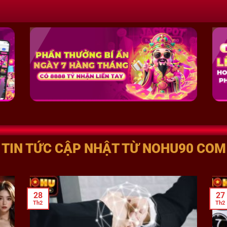
TIN TỨC CẬP NHẬT TỪ NOHU90 COM
28
27
Th2
Th2