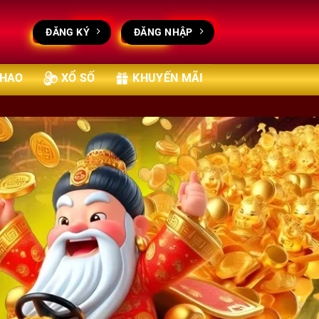
ĐĂNG KÝ
ĐĂNG NHẬP
THAO
KHUYẾN MÃI
XỔ SỐ