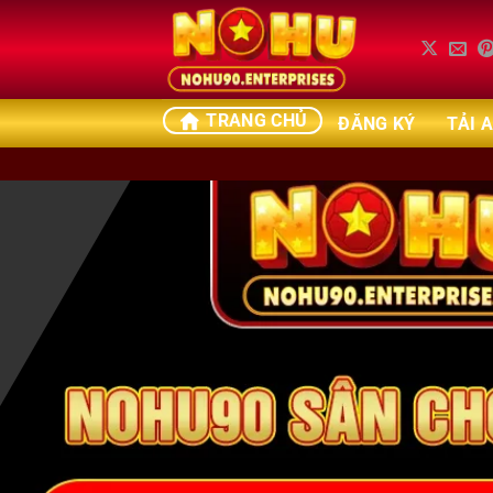
Bỏ
qua
nội
dung
TRANG CHỦ
ĐĂNG KÝ
TẢI 