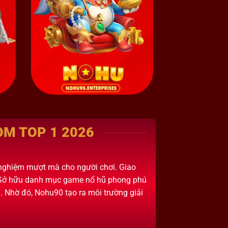
OM TOP 1 2026
 nghiệm mượt mà cho người chơi. Giao
ơi. Sở hữu danh mục game nổ hũ phong phú
h. Nhờ đó, Nohu90 tạo ra môi trường giải