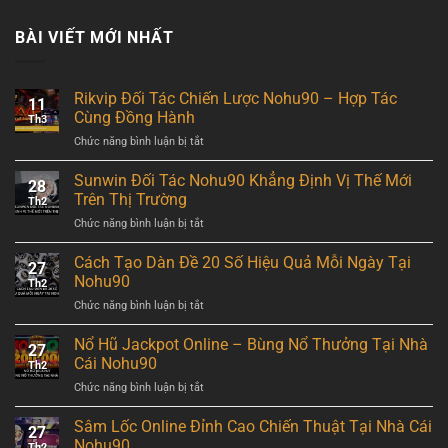
BÀI VIẾT MỚI NHẤT
Rikvip Đối Tác Chiến Lược Nohu90 – Hợp Tác
11
Cùng Đồng Hành
Th3
ở
Chức năng bình luận bị tắt
Rikvip
Đối
Sunwin Đối Tác Nohu90 Khẳng Định Vị Thế Mới
28
Tác
Trên Thị Trường
Th2
Chiến
ở
Chức năng bình luận bị tắt
Lược
Sunwin
Nohu90
Đối
Cách Tạo Dàn Đề 20 Số Hiệu Quả Mỗi Ngày Tại
–
27
Tác
Hợp
Nohu90
Th2
Nohu90
Tác
ở
Chức năng bình luận bị tắt
Khẳng
Cùng
Cách
Định
Đồng
Tạo
Nổ Hũ Jackpot Online – Bùng Nổ Thưởng Tại Nhà
Vị
Hành
27
Dàn
Thế
Cái Nohu90
Th2
Đề
Mới
ở
Chức năng bình luận bị tắt
20
Trên
Nổ
Số
Thị
Hũ
Sâm Lốc Online Đỉnh Cao Chiến Thuật Tại Nhà Cái
Hiệu
Trường
27
Jackpot
Quả
Nohu90
Th2