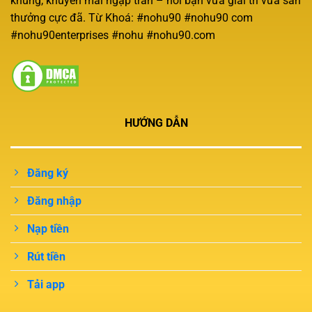
khủng, khuyến mãi ngập tràn – nơi bạn vừa giải trí vừa săn
thưởng cực đã. Từ Khoá: #nohu90 #nohu90 com
#nohu90enterprises #nohu #nohu90.com
HƯỚNG DẪN
Đăng ký
Đăng nhập
Nạp tiền
Rút tiền
Tải app