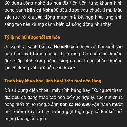
Sử dụng công nghệ đồ họa 3D tiên tiến, từng khung hình
trong sảnh
bắn cá Nohu90
đều được trau chuốt tỉ mỉ. Màu
sắc rực rỡ, chuyển động mượt mà kết hợp hiệu ứng ánh
sáng tạo nên khung cảnh biển cả sống động như thật.
Tỷ lệ nổ hũ được tối ưu hóa
Jackpot tại sảnh
bắn cá Nohu90
xuất hiện với tần suất cao
hơn hẳn mặt bằng chung thị trường. Cơ chế giải thưởng
được lập trình công bằng, tăng cơ hội trúng phần thưởng
lớn chỉ trong vài lượt bắn chính xác.
Trình bày khoa học, linh hoạt trên mọi nền tảng
Dù sử dụng điện thoại, máy tính bảng hay PC, người tham
gia đều dễ dàng thao tác nhờ bố cục hợp lý, các nút chức
năng hiển thị rõ ràng. Sảnh
bắn cá Nohu90
vận hành mượt
mà, không xảy ra hiện tượng giật lag ngay cả khi kết nối
mạng không ổn định.