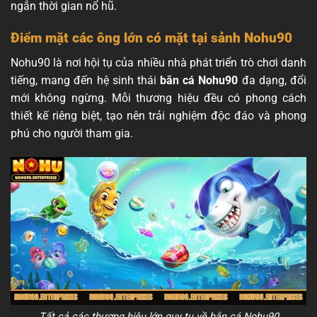
ngắn thời gian nổ hũ.
Điểm mặt các ông lớn có mặt tại sảnh Nohu90
Nohu90 là nơi hội tụ của nhiều nhà phát triển trò chơi danh
tiếng, mang đến hệ sinh thái
bắn cá Nohu90
đa dạng, đổi
mới không ngừng. Mỗi thương hiệu đều có phong cách
thiết kế riêng biệt, tạo nên trải nghiệm độc đáo và phong
phú cho người tham gia.
Tất cả các thương hiệu lớn quy tụ về bắn cá Nohu90