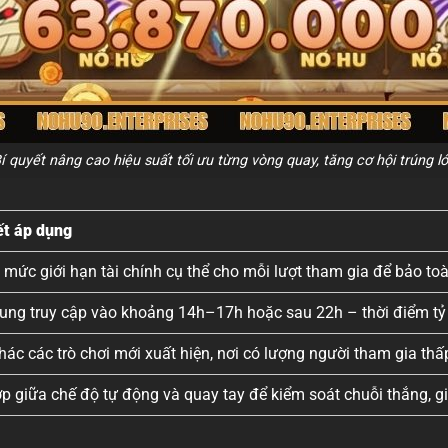
í quyết nâng cao hiệu suất tối ưu từng vòng quay, tăng cơ hội trúng l
iết áp dụng
 mức giới hạn tài chính cụ thể cho mỗi lượt tham gia để bảo to
rung truy cập vào khoảng 14h–17h hoặc sau 22h – thời điểm tỷ 
thác các trò chơi mới xuất hiện, nơi có lượng người tham gia t
p giữa chế độ tự động và quay tay để kiểm soát chuỗi thắng, gi