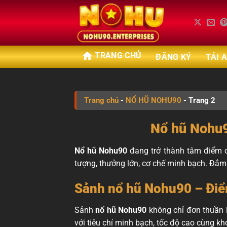
Bỏ
qua
nội
dung
TRANG CHỦ
ĐĂNG KÝ
TẢI 
Trang chủ
-
NỔ HŨ NOHU90
-
Trang 2
Nổ hũ Nohu9
Nổ hũ Nohu90
đang trở thành tâm điểm củ
tượng, thưởng lớn, cơ chế minh bạch. Đắm c
Sảnh nổ hũ Nohu90 – Điểm
Sảnh
nổ hũ Nohu90
không chỉ đơn thuần 
với tiêu chí minh bạch, tốc độ cao cùng k