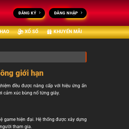
ĐĂNG KÝ
ĐĂNG NHẬP
THAO
KHUYẾN MÃI
XỔ SỐ
ông giới hạn
 nghiệm đều được nâng cấp với hiệu ứng ấn
i cảm xúc bùng nổ từng giây.
hệ game hiện đại. Hệ thống được xây dựng
 người tham gia.