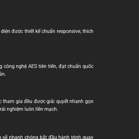
 diện được thiết kế chuẩn responsive, thích
g công nghệ AES tiên tiến, đạt chuẩn quốc
ản.
c tham gia đều được giải quyết nhanh gọn
 trải nghiệm luôn liền mạch.
n sẽ nhanh chóng bắt đầu hành trình quay