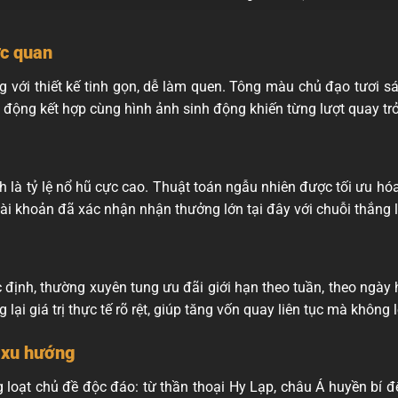
ực quan
ợng với thiết kế tinh gọn, dễ làm quen. Tông màu chủ đạo tươi 
 động kết hợp cùng hình ảnh sinh động khiến từng lượt quay tr
h là tỷ lệ nổ hũ cực cao. Thuật toán ngẫu nhiên được tối ưu h
ài khoản đã xác nhận nhận thưởng lớn tại đây với chuỗi thắng li
ịnh, thường xuyên tung ưu đãi giới hạn theo tuần, theo ngày h
 giá trị thực tế rõ rệt, giúp tăng vốn quay liên tục mà không lo
 xu hướng
loạt chủ đề độc đáo: từ thần thoại Hy Lạp, châu Á huyền bí đ