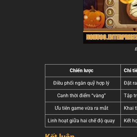
B
Chiến lược
Chi t
Điều phối ngân quỹ hợp lý
Đặt ra
Canh thời điểm “vàng”
Tập t
Ưu tiên game vừa ra mắt
Khai 
Linh hoạt giữa hai chế độ quay
Kết hợ
Kết luận