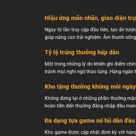
Hiệu ứng mãn nhãn, giao diện tr
Ngay từ lần truy cập đầu tiên, tạo ấn tư
giúp nâng cao trải nghiệm. Âm thanh sống
Tỷ lệ trúng thưởng hấp dẫn
Một trong những lý do khiến ghi điểm chín
tránh mọi nghi ngờ thao túng. Hàng ngàn t
Kho tặng thưởng khủng mỗi ngày
Không dừng lại ở những phần thưởng mặc đ
hoàn tiền đến thưởng đăng nhập đều mang lại
Đa dạng tựa game nổ hũ dẫn đầu
Kho game được cập nhật định kỳ với hàng 