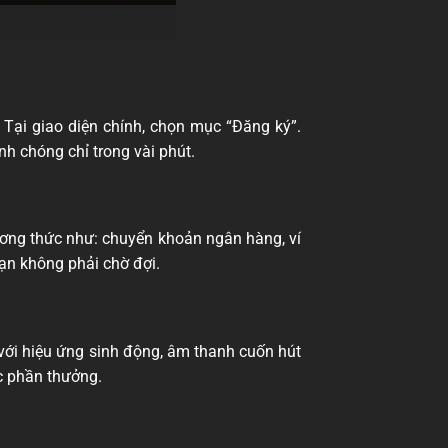
 Tại giao diện chính, chọn mục “Đăng ký”.
nh chóng chỉ trong vài phút.
ương thức như: chuyển khoản ngân hàng, ví
bạn không phải chờ đợi.
 với hiệu ứng sinh động, âm thanh cuốn hút
ục phần thưởng.