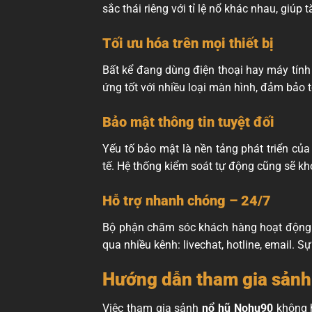
sắc thái riêng với tỉ lệ nổ khác nhau, giúp
Tối ưu hóa trên mọi thiết bị
Bất kể đang dùng điện thoại hay máy tính b
ứng tốt với nhiều loại màn hình, đảm bảo 
Bảo mật thông tin tuyệt đối
Yếu tố bảo mật là nền tảng phát triển củ
tế. Hệ thống kiểm soát tự động cũng sẽ kh
Hỗ trợ nhanh chóng – 24/7
Bộ phận chăm sóc khách hàng hoạt động l
qua nhiều kênh: livechat, hotline, email. S
Hướng dẫn tham gia sảnh
Việc tham gia sảnh
nổ hũ Nohu90
không h