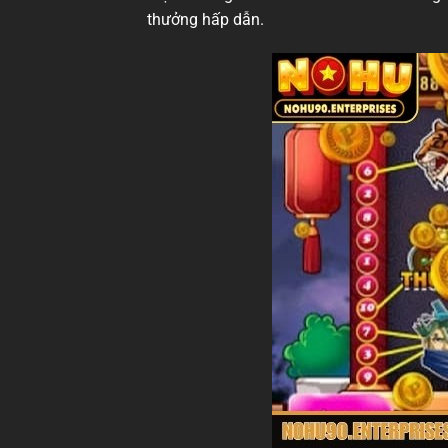
thưởng hấp dẫn.