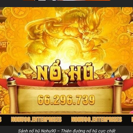
Sảnh nổ hũ Nohu90 – Thiên đường nổ hũ cực chất