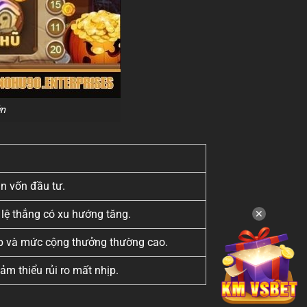
ớn
àn vốn đầu tư.
lệ thắng có xu hướng tăng.
✕
hấp và mức cộng thưởng thường cao.
ảm thiểu rủi ro mất nhịp.