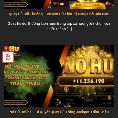
Quay Hũ Đổi Thưởng – Vô Vàn Hũ Tiền Tỷ Đang Chờ Đón Bạn!
Quay hũ đổi thưởng luôn nằm trong top xu hướng lựa chọn của
nhiều thành [...]
23
Th7
Nổ Hũ Online – Bí Quyết Quay Hũ Trúng Jackpot Trăm Triệu