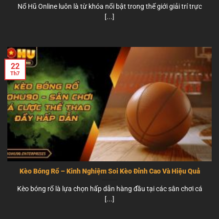
Nổ Hũ Online luôn là từ khóa nổi bật trong thế giới giải trí trực
[...]
22
Th7
Kèo Bóng Rổ – Kinh Nghiệm Soi Kèo Đỉnh Cao Và Hiệu Quả
Kèo bóng rổ là lựa chọn hấp dẫn hàng đầu tại các sân chơi cá
[...]