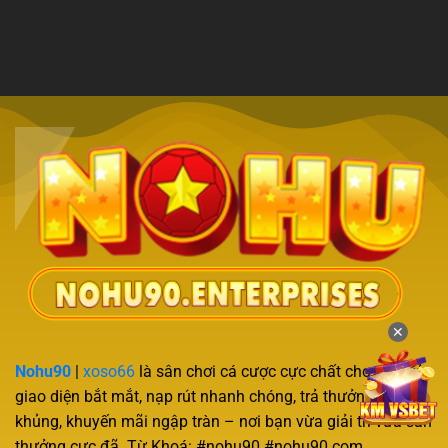
Sâm
Bùng
Tại
Lốc
Nổ
Nohu90
Online
Thưởng
Đỉnh
Tại
Cao
Nhà
Chiến
Cái
Thuật
Nohu90
Tại
Nhà
Cái
Nohu90
✕
Nohu90
|
xoso66
là sân chơi cá cược cực chất cho giới trẻ,
giao diện bắt mắt, nạp rút nhanh chóng, trả thưởng siêu
khủng, khuyến mãi ngập tràn – nơi bạn vừa giải trí vừa săn
thưởng cực đã. Từ Khoá: #nohu90 #nohu90 com