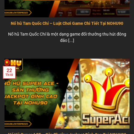
Nổ hũ Tam Quốc Chí – Luật Chơi Game Chi Tiết Tại NOHU90
Nổ hũ Tam Quốc Chí là một dạng game đổi thưởng thu hút đông
đảo [...]
22
Th10