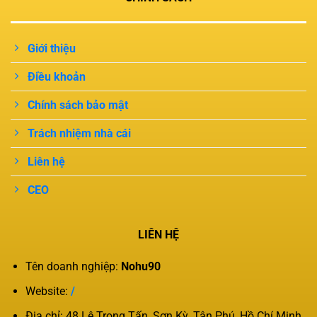
Giới thiệu
Điều khoản
Chính sách bảo mật
Trách nhiệm nhà cái
Liên hệ
CEO
LIÊN HỆ
Tên doanh nghiệp:
Nohu90
Website:
/
Địa chỉ: 48 Lê Trọng Tấn, Sơn Kỳ, Tân Phú, Hồ Chí Minh,