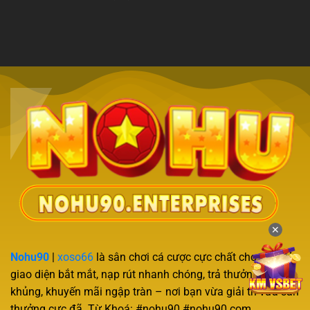
Sâm
Bùng
Tại
Lốc
Nổ
Nohu90
Online
Thưởng
Đỉnh
Tại
Cao
Nhà
Chiến
Cái
Thuật
Nohu90
Tại
Nhà
Cái
Nohu90
✕
Nohu90
|
xoso66
là sân chơi cá cược cực chất cho giới trẻ,
giao diện bắt mắt, nạp rút nhanh chóng, trả thưởng siêu
khủng, khuyến mãi ngập tràn – nơi bạn vừa giải trí vừa săn
thưởng cực đã. Từ Khoá: #nohu90 #nohu90 com