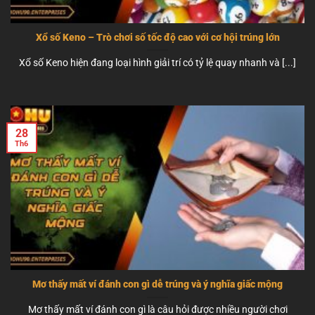
Xổ số Keno – Trò chơi số tốc độ cao với cơ hội trúng lớn
Xổ số Keno hiện đang loại hình giải trí có tỷ lệ quay nhanh và [...]
28
Th6
Mơ thấy mất ví đánh con gì dễ trúng và ý nghĩa giấc mộng
Mơ thấy mất ví đánh con gì là câu hỏi được nhiều người chơi