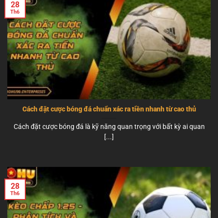
28
Th6
Cách đặt cược bóng đá chuẩn xác ra tiền nhanh từ cao thủ
Cách đặt cược bóng đá là kỹ năng quan trọng với bất kỳ ai quan
[...]
28
Th6