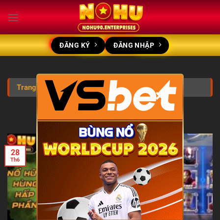
Bỏ
qua
nội
dung
ĐĂNG KÝ
ĐĂNG NHẬP
Trang chủ
-
Archives for admin
-
Trang 5
×
LƯU TRỮ TÁC GIẢ:
ADMIN
28
Th6