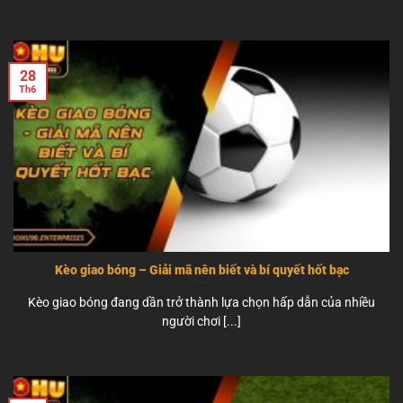
28
Th6
Kèo giao bóng – Giải mã nên biết và bí quyết hốt bạc
Kèo giao bóng đang dần trở thành lựa chọn hấp dẫn của nhiều
người chơi [...]