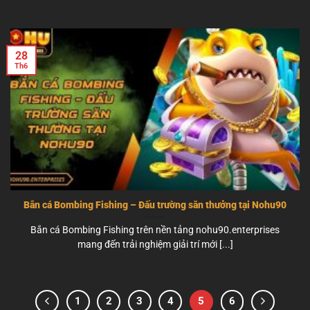
28
Th6
Bắn cá Bombing Fishing – Đấu trường săn thưởng tại Nohu90
Bắn cá Bombing Fishing trên nền tảng nohu90.enterprises
mang đến trải nghiệm giải trí mới [...]
1
2
3
4
5
6