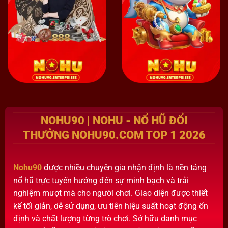
NOHU90 | NOHU - NỔ HŨ ĐỔI
THƯỞNG NOHU90.COM TOP 1 2026
Nohu90
được nhiều chuyên gia nhận định là nền tảng
nổ hũ trực tuyến hướng đến sự minh bạch và trải
nghiệm mượt mà cho người chơi. Giao diện được thiết
kế tối giản, dễ sử dụng, ưu tiên hiệu suất hoạt động ổn
định và chất lượng từng trò chơi. Sở hữu danh mục