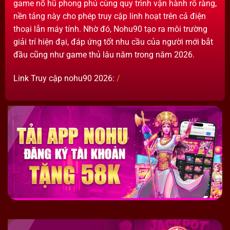
game nổ hũ phong phú cùng quy trình vận hành rõ ràng,
nền tảng này cho phép truy cập linh hoạt trên cả điện
thoại lẫn máy tính. Nhờ đó, Nohu90 tạo ra môi trường
giải trí hiện đại, đáp ứng tốt nhu cầu của người mới bắt
đầu cũng như game thủ lâu năm trong năm 2026.
Link Truy cập nohu90 2026:
/