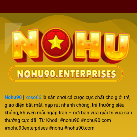
Nohu90
|
xoso66
là sân chơi cá cược cực chất cho giới trẻ,
giao diện bắt mắt, nạp rút nhanh chóng, trả thưởng siêu
khủng, khuyến mãi ngập tràn – nơi bạn vừa giải trí vừa săn
thưởng cực đã. Từ Khoá: #nohu90 #nohu90 com
#nohu90enterprises #nohu #nohu90.com