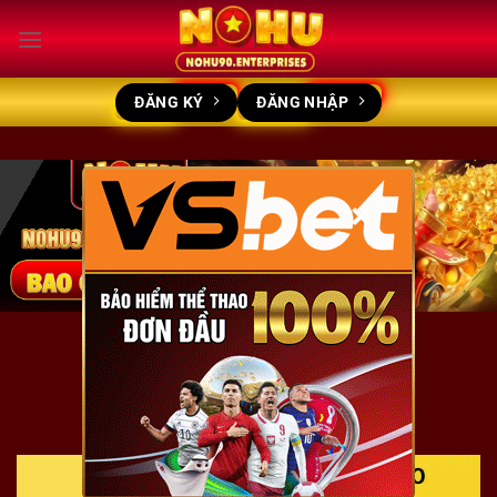
Bỏ
qua
nội
dung
ĐĂNG KÝ
ĐĂNG NHẬP
×
🔥 GAME HOT NOHU90 🔥