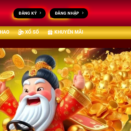
ĐĂNG KÝ
ĐĂNG NHẬP
THAO
KHUYẾN MÃI
XỔ SỐ