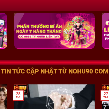
TIN TỨC CẬP NHẬT TỪ NOHU90 COM
28
27
Th2
Th2