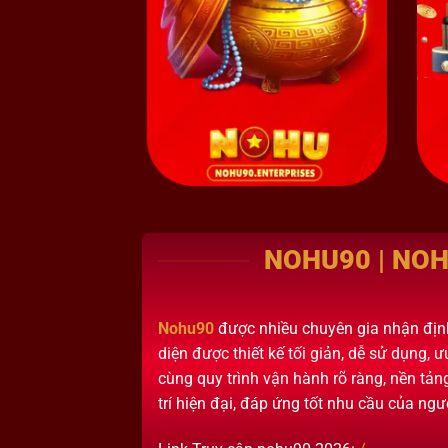
NOHU90 | NOH
Nohu90
được nhiều chuyên gia nhận định
diện được thiết kế tối giản, dễ sử dụng,
cùng quy trình vận hành rõ ràng, nền tản
trí hiện đại, đáp ứng tốt nhu cầu của n