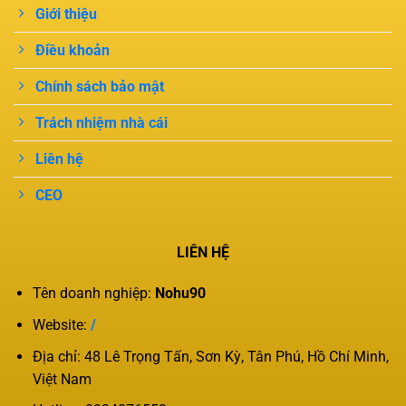
Giới thiệu
Điều khoản
Chính sách bảo mật
Trách nhiệm nhà cái
Liên hệ
CEO
LIÊN HỆ
Tên doanh nghiệp:
Nohu90
Website:
/
Địa chỉ: 48 Lê Trọng Tấn, Sơn Kỳ, Tân Phú, Hồ Chí Minh,
Việt Nam