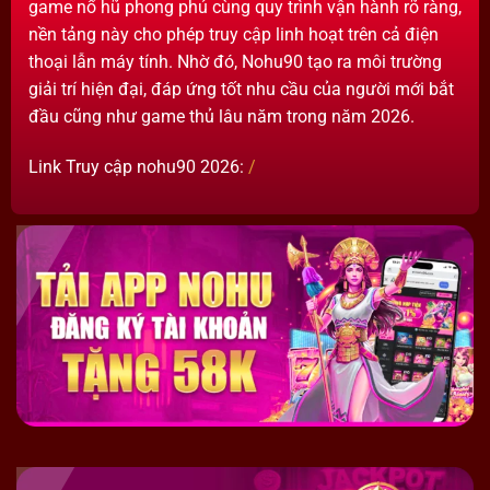
game nổ hũ phong phú cùng quy trình vận hành rõ ràng,
nền tảng này cho phép truy cập linh hoạt trên cả điện
thoại lẫn máy tính. Nhờ đó, Nohu90 tạo ra môi trường
giải trí hiện đại, đáp ứng tốt nhu cầu của người mới bắt
đầu cũng như game thủ lâu năm trong năm 2026.
Link Truy cập nohu90 2026:
/