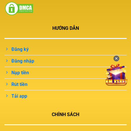
HƯỚNG DẪN
Đăng ký
✕
Đăng nhập
Nạp tiền
Rút tiền
Tải app
CHÍNH SÁCH