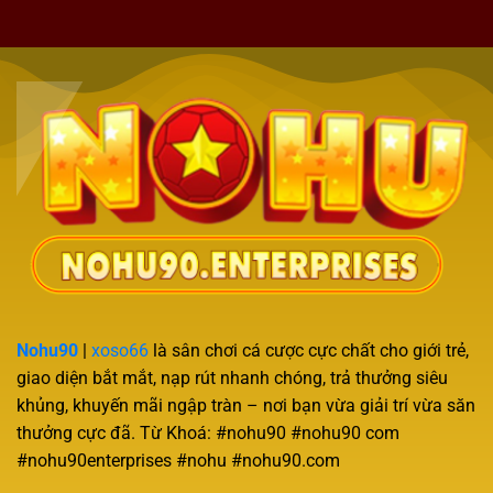
Nohu90
|
xoso66
là sân chơi cá cược cực chất cho giới trẻ,
giao diện bắt mắt, nạp rút nhanh chóng, trả thưởng siêu
khủng, khuyến mãi ngập tràn – nơi bạn vừa giải trí vừa săn
thưởng cực đã. Từ Khoá: #nohu90 #nohu90 com
#nohu90enterprises #nohu #nohu90.com