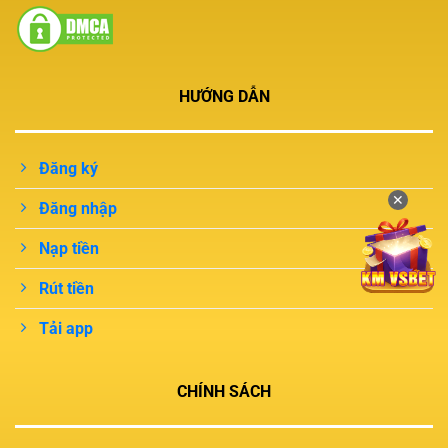
HƯỚNG DẪN
Đăng ký
✕
Đăng nhập
Nạp tiền
Rút tiền
Tải app
CHÍNH SÁCH