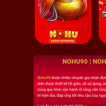
NOHU90 | NOH
Nohu90
được nhiều chuyên gia nhận định
diện được thiết kế tối giản, dễ sử dụng,
cùng quy trình vận hành rõ ràng, nền tản
trí hiện đại, đáp ứng tốt nhu cầu của n