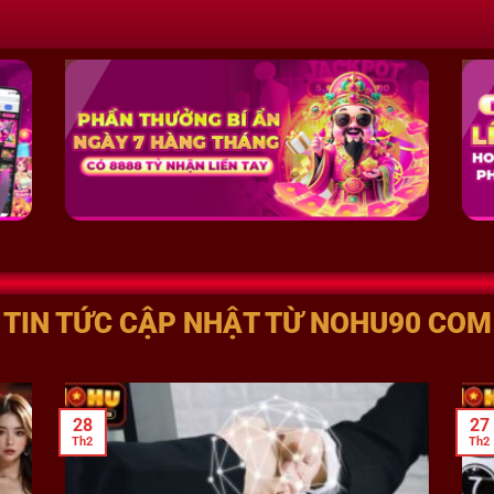
TIN TỨC CẬP NHẬT TỪ NOHU90 COM
28
27
Th2
Th2