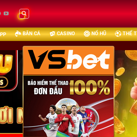
BẮN CÁ
CASINO
NỔ HŨ
THỂ 
APP
×