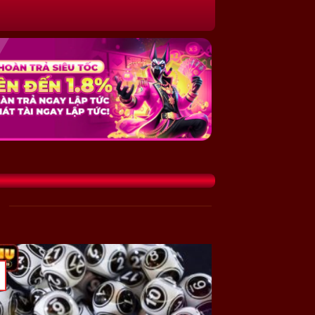
27
Th2