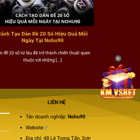
ách Tạo Dàn Đề 20 Số Hiệu Quả Mỗi
Nổ Hũ Jac
Ngày Tại Nohu90
Thưởng 
n đề 20 số từ lâu đã trở thành chiến thuật quen
Nổ hũ Jackpot o
✕
thuộc với những [...]
nhờ 
LIÊN HỆ
Tên doanh nghiệp:
Nohu90
Website:
/
Địa chỉ: 48 Lê Trọng Tấn, Sơn