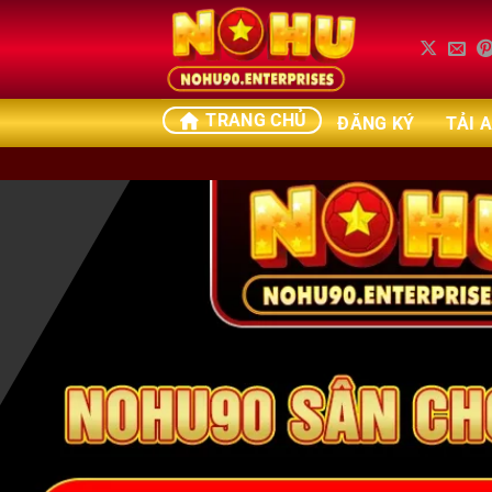
Bỏ
qua
nội
dung
TRANG CHỦ
ĐĂNG KÝ
TẢI 