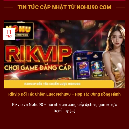
TIN TỨC CẬP NHẬT TỪ NOHU90 COM
11
Th3
Rikvip Đối Tác Chiến Lược Nohu90 – Hợp Tác Cùng Đồng Hành
Rikvip và Nohu90 – hai nhà cái cung cấp dịch vụ game trực
tuyến uy [...]