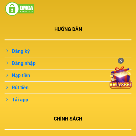
HƯỚNG DẪN
Đăng ký
✕
Đăng nhập
Nạp tiền
Rút tiền
Tải app
CHÍNH SÁCH