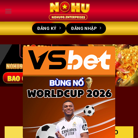
Bỏ
qua
nội
dung
ĐĂNG KÝ
ĐĂNG NHẬP
×
🔥 GAME HOT NOHU90 🔥