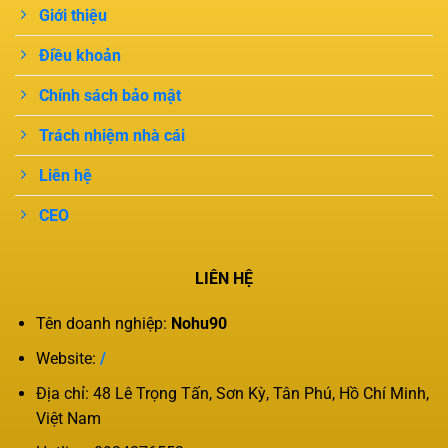
Giới thiệu
Điều khoản
Chính sách bảo mật
Trách nhiệm nhà cái
Liên hệ
CEO
LIÊN HỆ
Tên doanh nghiệp:
Nohu90
Website:
/
Địa chỉ: 48 Lê Trọng Tấn, Sơn Kỳ, Tân Phú, Hồ Chí Minh,
Việt Nam