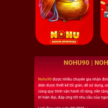
NOHU90 | NOH
Nohu90
được nhiều chuyên gia nhận định
diện được thiết kế tối giản, dễ sử dụng,
cùng quy trình vận hành rõ ràng, nền tản
trí hiện đại, đáp ứng tốt nhu cầu của n