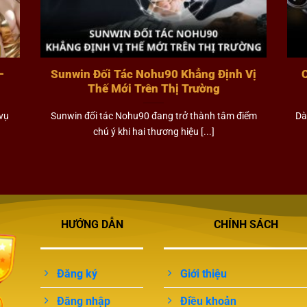
–
Sunwin Đối Tác Nohu90 Khẳng Định Vị
C
Thế Mới Trên Thị Trường
vụ
Sunwin đối tác Nohu90 đang trở thành tâm điểm
Dà
chú ý khi hai thương hiệu [...]
HƯỚNG DẪN
CHÍNH SÁCH
Đăng ký
Giới thiệu
Đăng nhập
Điều khoản