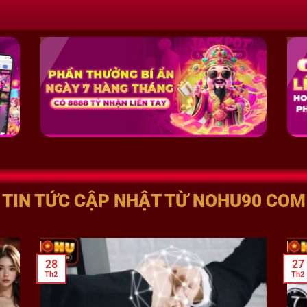
TIN TỨC CẬP NHẬT TỪ NOHU90 COM
28
27
Th2
Th2