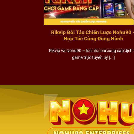
Rikvip Đối Tác Chiến Lược Nohu90 
Hợp Tác Cùng Đồng Hành
Rikvip và Nohu90 – hai nhà cái cung cấp dịch 
game trực tuyến uy [...]