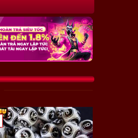
27
Th2