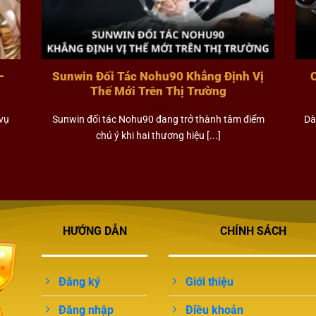
–
Sunwin Đối Tác Nohu90 Khẳng Định Vị
C
Thế Mới Trên Thị Trường
vụ
Sunwin đối tác Nohu90 đang trở thành tâm điểm
Dà
chú ý khi hai thương hiệu [...]
HƯỚNG DẪN
CHÍNH SÁCH
Đăng ký
Giới thiệu
Đăng nhập
Điều khoản