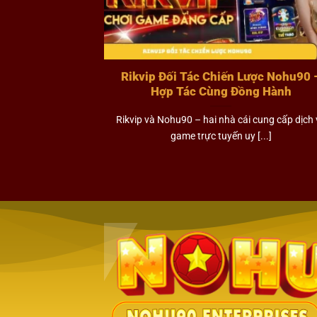
Rikvip Đối Tác Chiến Lược Nohu90 
Hợp Tác Cùng Đồng Hành
Rikvip và Nohu90 – hai nhà cái cung cấp dịch 
game trực tuyến uy [...]