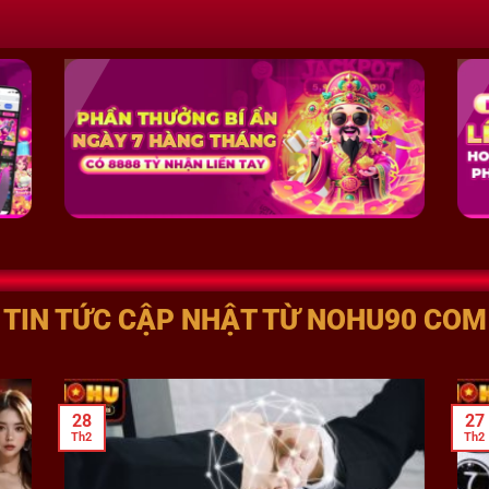
TIN TỨC CẬP NHẬT TỪ NOHU90 COM
28
27
Th2
Th2