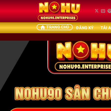
Bỏ
qua
nội
dung
TRANG CHỦ
ĐĂNG KÝ
TẢI 