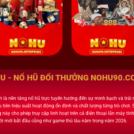
U - NỔ HŨ ĐỔI THƯỞNG NOHU90.C
 là nền tảng nổ hũ trực tuyến hướng đến sự minh bạch và trải
 ưu tiên hiệu suất hoạt động ổn định và chất lượng từng trò ch
g này cho phép truy cập linh hoạt trên cả điện thoại lẫn máy tín
gười mới bắt đầu cũng như game thủ lâu năm trong năm 2026.