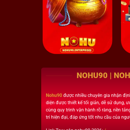
NOHU90 | NOH
Nohu90
được nhiều chuyên gia nhận định
diện được thiết kế tối giản, dễ sử dụng,
cùng quy trình vận hành rõ ràng, nền tản
trí hiện đại, đáp ứng tốt nhu cầu của n