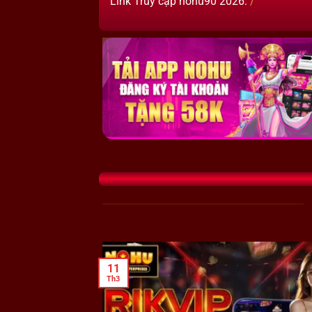
Link Truy cập nohu90 2026:
/
11
Th3