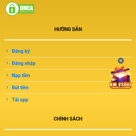
HƯỚNG DẪN
Đăng ký
✕
Đăng nhập
Nạp tiền
Rút tiền
Tải app
CHÍNH SÁCH