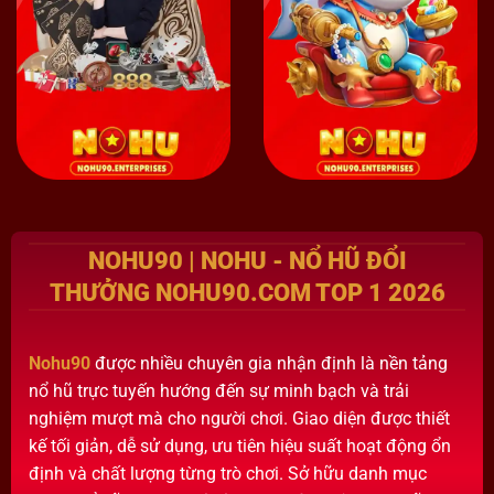
NOHU90 | NOHU - NỔ HŨ ĐỔI
THƯỞNG NOHU90.COM TOP 1 2026
Nohu90
được nhiều chuyên gia nhận định là nền tảng
nổ hũ trực tuyến hướng đến sự minh bạch và trải
nghiệm mượt mà cho người chơi. Giao diện được thiết
kế tối giản, dễ sử dụng, ưu tiên hiệu suất hoạt động ổn
định và chất lượng từng trò chơi. Sở hữu danh mục