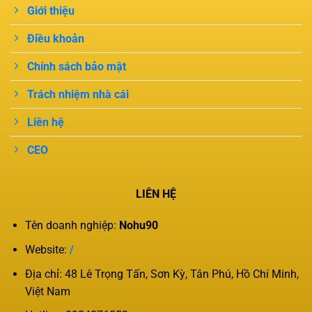
Giới thiệu
Điều khoản
Chính sách bảo mật
Trách nhiệm nhà cái
Liên hệ
CEO
LIÊN HỆ
Tên doanh nghiệp:
Nohu90
Website:
/
Địa chỉ: 48 Lê Trọng Tấn, Sơn Kỳ, Tân Phú, Hồ Chí Minh,
Việt Nam