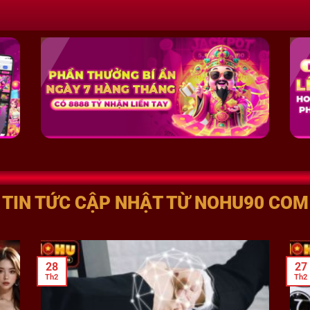
TIN TỨC CẬP NHẬT TỪ NOHU90 COM
28
27
Th2
Th2