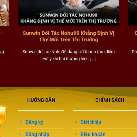
–
Sunwin Đối Tác Nohu90 Khẳng Định Vị
C
Thế Mới Trên Thị Trường
vụ
Sunwin đối tác Nohu90 đang trở thành tâm điểm
Dà
chú ý khi hai thương hiệu [...]
HƯỚNG DẪN
CHÍNH SÁCH
Đăng ký
Giới thiệu
Đăng nhập
Điều khoản