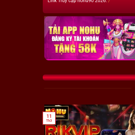
Link Truy cập nohu90 2026:
/
11
Th3