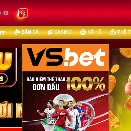
BẮN CÁ
CASINO
NỔ HŨ
THỂ 
APP
×