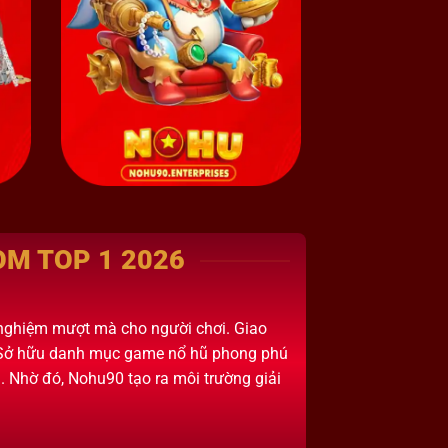
OM TOP 1 2026
 nghiệm mượt mà cho người chơi. Giao
ơi. Sở hữu danh mục game nổ hũ phong phú
h. Nhờ đó, Nohu90 tạo ra môi trường giải