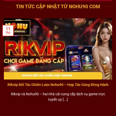
TIN TỨC CẬP NHẬT TỪ NOHU90 COM
11
Th3
Rikvip Đối Tác Chiến Lược Nohu90 – Hợp Tác Cùng Đồng Hành
Rikvip và Nohu90 – hai nhà cái cung cấp dịch vụ game trực
tuyến uy [...]