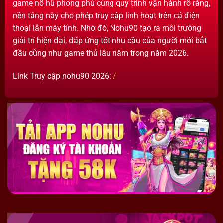
game nổ hũ phong phú cùng quy trình vận hành rõ ràng,
nền tảng này cho phép truy cập linh hoạt trên cả điện
thoại lẫn máy tính. Nhờ đó, Nohu90 tạo ra môi trường
giải trí hiện đại, đáp ứng tốt nhu cầu của người mới bắt
đầu cũng như game thủ lâu năm trong năm 2026.
Link Truy cập nohu90 2026:
/