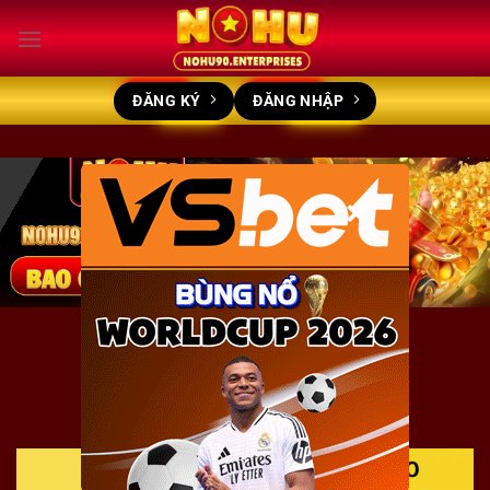
Bỏ
qua
nội
dung
ĐĂNG KÝ
ĐĂNG NHẬP
×
🔥 GAME HOT NOHU90 🔥