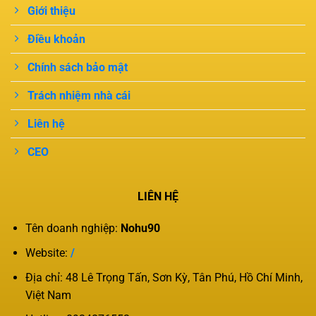
Giới thiệu
Điều khoản
Chính sách bảo mật
Trách nhiệm nhà cái
Liên hệ
CEO
LIÊN HỆ
Tên doanh nghiệp:
Nohu90
Website:
/
Địa chỉ: 48 Lê Trọng Tấn, Sơn Kỳ, Tân Phú, Hồ Chí Minh,
Việt Nam