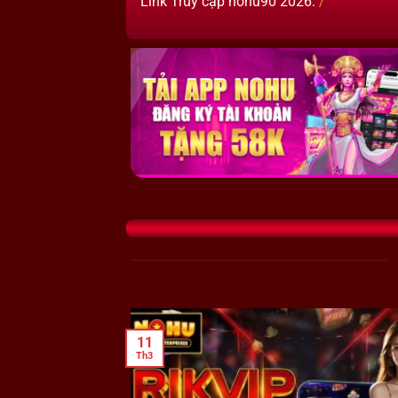
Link Truy cập nohu90 2026:
/
11
Th3