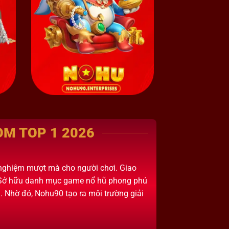
OM TOP 1 2026
 nghiệm mượt mà cho người chơi. Giao
ơi. Sở hữu danh mục game nổ hũ phong phú
h. Nhờ đó, Nohu90 tạo ra môi trường giải