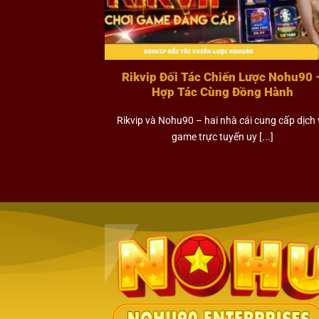
Rikvip Đối Tác Chiến Lược Nohu90 
Hợp Tác Cùng Đồng Hành
Rikvip và Nohu90 – hai nhà cái cung cấp dịch 
game trực tuyến uy [...]