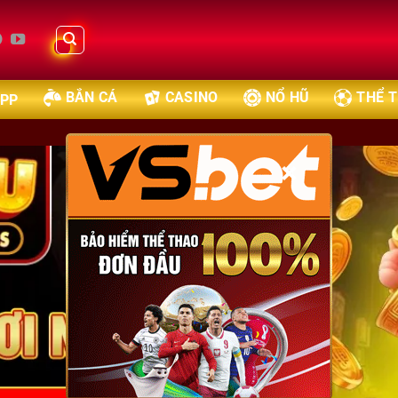
BẮN CÁ
CASINO
NỔ HŨ
THỂ 
APP
×