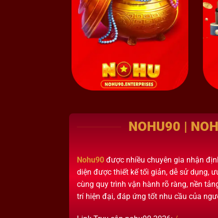
NOHU90 | NOH
Nohu90
được nhiều chuyên gia nhận định
diện được thiết kế tối giản, dễ sử dụng,
cùng quy trình vận hành rõ ràng, nền tản
trí hiện đại, đáp ứng tốt nhu cầu của n