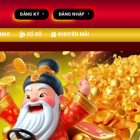
ĐĂNG KÝ
ĐĂNG NHẬP
THAO
KHUYẾN MÃI
XỔ SỐ