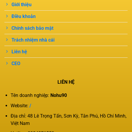
Giới thiệu
Điều khoản
Chính sách bảo mật
Trách nhiệm nhà cái
Liên hệ
CEO
LIÊN HỆ
Tên doanh nghiệp:
Nohu90
Website:
/
Địa chỉ: 48 Lê Trọng Tấn, Sơn Kỳ, Tân Phú, Hồ Chí Minh,
Việt Nam