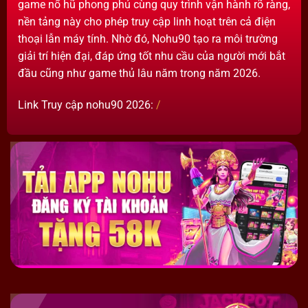
game nổ hũ phong phú cùng quy trình vận hành rõ ràng,
nền tảng này cho phép truy cập linh hoạt trên cả điện
thoại lẫn máy tính. Nhờ đó, Nohu90 tạo ra môi trường
giải trí hiện đại, đáp ứng tốt nhu cầu của người mới bắt
đầu cũng như game thủ lâu năm trong năm 2026.
Link Truy cập nohu90 2026:
/