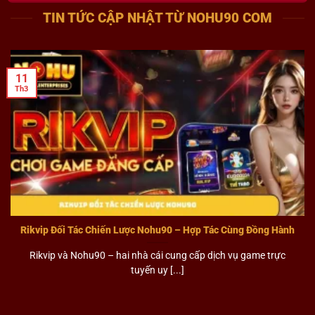
TIN TỨC CẬP NHẬT TỪ NOHU90 COM
11
Th3
Rikvip Đối Tác Chiến Lược Nohu90 – Hợp Tác Cùng Đồng Hành
Rikvip và Nohu90 – hai nhà cái cung cấp dịch vụ game trực
tuyến uy [...]