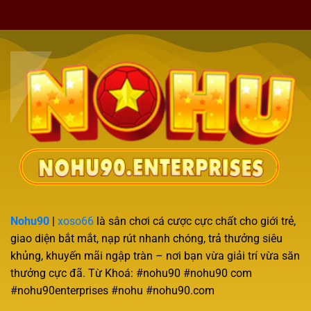
Nohu90
|
xoso66
là sân chơi cá cược cực chất cho giới trẻ,
giao diện bắt mắt, nạp rút nhanh chóng, trả thưởng siêu
khủng, khuyến mãi ngập tràn – nơi bạn vừa giải trí vừa săn
thưởng cực đã. Từ Khoá: #nohu90 #nohu90 com
#nohu90enterprises #nohu #nohu90.com