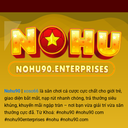
Nohu90
|
xoso66
là sân chơi cá cược cực chất cho giới trẻ,
giao diện bắt mắt, nạp rút nhanh chóng, trả thưởng siêu
khủng, khuyến mãi ngập tràn – nơi bạn vừa giải trí vừa săn
thưởng cực đã. Từ Khoá: #nohu90 #nohu90 com
#nohu90enterprises #nohu #nohu90.com