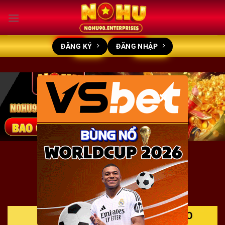
Bỏ
qua
nội
dung
ĐĂNG KÝ
ĐĂNG NHẬP
×
🔥 GAME HOT NOHU90 🔥