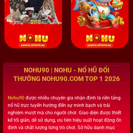
NOHU90 | NOHU - NỔ HŨ ĐỔI
THƯỞNG NOHU90.COM TOP 1 2026
Nohu90
được nhiều chuyên gia nhận định là nền tảng
nổ hũ trực tuyến hướng đến sự minh bạch và trải
nghiệm mượt mà cho người chơi. Giao diện được thiết
kế tối giản, dễ sử dụng, ưu tiên hiệu suất hoạt động ổn
định và chất lượng từng trò chơi. Sở hữu danh mục