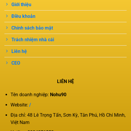
Giới thiệu
Điều khoản
Chính sách bảo mật
Trách nhiệm nhà cái
Liên hệ
CEO
LIÊN HỆ
Tên doanh nghiệp:
Nohu90
Website:
/
Địa chỉ: 48 Lê Trọng Tấn, Sơn Kỳ, Tân Phú, Hồ Chí Minh,
Việt Nam