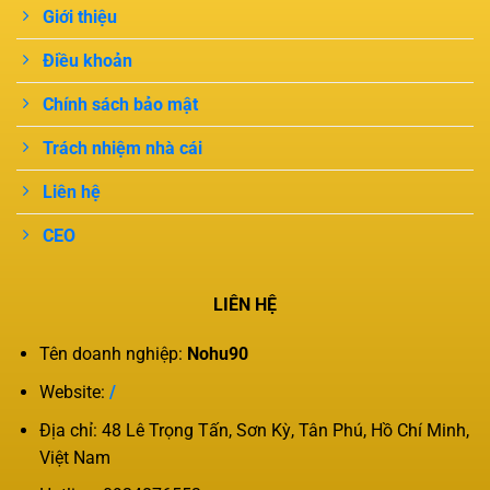
Giới thiệu
Điều khoản
Chính sách bảo mật
Trách nhiệm nhà cái
Liên hệ
CEO
LIÊN HỆ
Tên doanh nghiệp:
Nohu90
Website:
/
Địa chỉ: 48 Lê Trọng Tấn, Sơn Kỳ, Tân Phú, Hồ Chí Minh,
Việt Nam