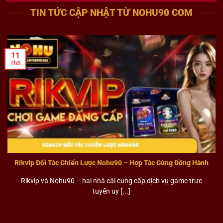
TIN TỨC CẬP NHẬT TỪ NOHU90 COM
11
Th3
Rikvip Đối Tác Chiến Lược Nohu90 – Hợp Tác Cùng Đồng Hành
Rikvip và Nohu90 – hai nhà cái cung cấp dịch vụ game trực
tuyến uy [...]