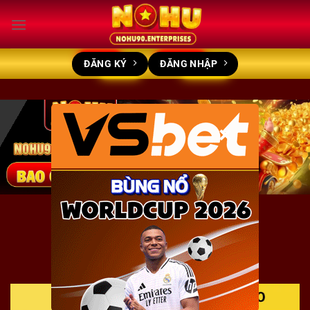
Bỏ
qua
nội
dung
ĐĂNG KÝ
ĐĂNG NHẬP
×
🔥 GAME HOT NOHU90 🔥