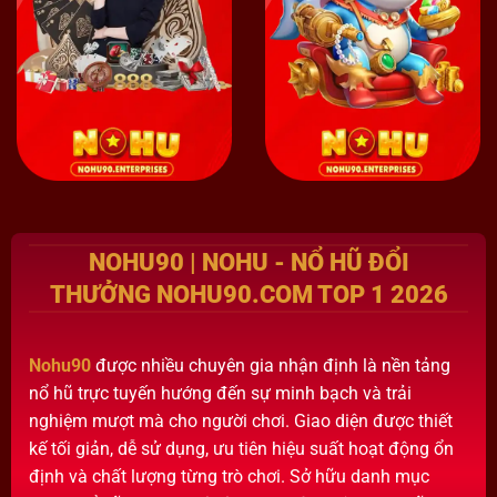
NOHU90 | NOHU - NỔ HŨ ĐỔI
THƯỞNG NOHU90.COM TOP 1 2026
Nohu90
được nhiều chuyên gia nhận định là nền tảng
nổ hũ trực tuyến hướng đến sự minh bạch và trải
nghiệm mượt mà cho người chơi. Giao diện được thiết
kế tối giản, dễ sử dụng, ưu tiên hiệu suất hoạt động ổn
định và chất lượng từng trò chơi. Sở hữu danh mục