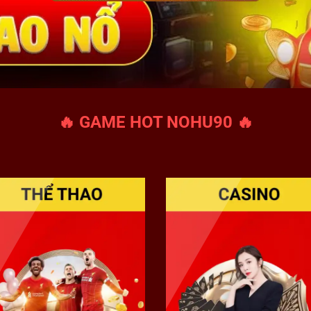
🔥 GAME HOT NOHU90 🔥