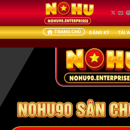
Bỏ
qua
nội
dung
TRANG CHỦ
ĐĂNG KÝ
TẢI 