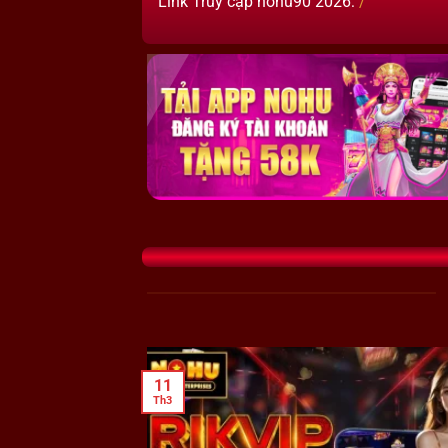
Link Truy cập nohu90 2026:
/
11
Th3