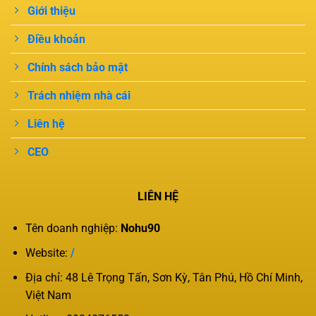
Giới thiệu
Điều khoản
Chính sách bảo mật
Trách nhiệm nhà cái
Liên hệ
CEO
LIÊN HỆ
Tên doanh nghiệp:
Nohu90
Website:
/
Địa chỉ: 48 Lê Trọng Tấn, Sơn Kỳ, Tân Phú, Hồ Chí Minh,
Việt Nam