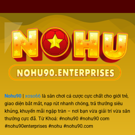
Nohu90
|
xoso66
là sân chơi cá cược cực chất cho giới trẻ,
giao diện bắt mắt, nạp rút nhanh chóng, trả thưởng siêu
khủng, khuyến mãi ngập tràn – nơi bạn vừa giải trí vừa săn
thưởng cực đã. Từ Khoá: #nohu90 #nohu90 com
#nohu90enterprises #nohu #nohu90.com