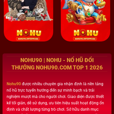
NOHU90 | NOHU - NỔ HŨ ĐỔI
THƯỞNG NOHU90.COM TOP 1 2026
Nohu90
được nhiều chuyên gia nhận định là nền tảng
nổ hũ trực tuyến hướng đến sự minh bạch và trải
nghiệm mượt mà cho người chơi. Giao diện được thiết
kế tối giản, dễ sử dụng, ưu tiên hiệu suất hoạt động ổn
định và chất lượng từng trò chơi. Sở hữu danh mục