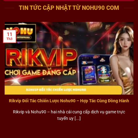
TIN TỨC CẬP NHẬT TỪ NOHU90 COM
11
Th3
Rikvip Đối Tác Chiến Lược Nohu90 – Hợp Tác Cùng Đồng Hành
Rikvip và Nohu90 – hai nhà cái cung cấp dịch vụ game trực
tuyến uy [...]