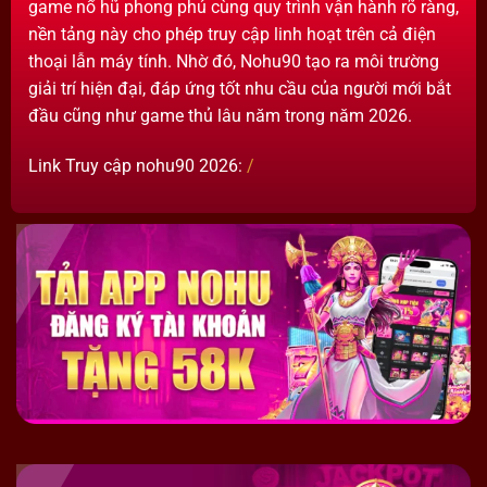
game nổ hũ phong phú cùng quy trình vận hành rõ ràng,
nền tảng này cho phép truy cập linh hoạt trên cả điện
thoại lẫn máy tính. Nhờ đó, Nohu90 tạo ra môi trường
giải trí hiện đại, đáp ứng tốt nhu cầu của người mới bắt
đầu cũng như game thủ lâu năm trong năm 2026.
Link Truy cập nohu90 2026:
/