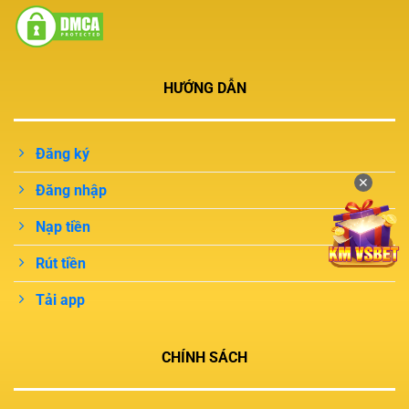
HƯỚNG DẪN
Đăng ký
✕
Đăng nhập
Nạp tiền
Rút tiền
Tải app
CHÍNH SÁCH