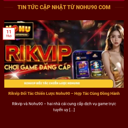
TIN TỨC CẬP NHẬT TỪ NOHU90 COM
11
Th3
Rikvip Đối Tác Chiến Lược Nohu90 – Hợp Tác Cùng Đồng Hành
Rikvip và Nohu90 – hai nhà cái cung cấp dịch vụ game trực
tuyến uy [...]