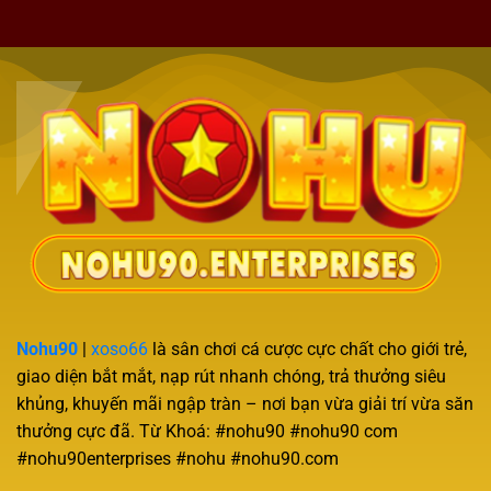
Nohu90
|
xoso66
là sân chơi cá cược cực chất cho giới trẻ,
giao diện bắt mắt, nạp rút nhanh chóng, trả thưởng siêu
khủng, khuyến mãi ngập tràn – nơi bạn vừa giải trí vừa săn
thưởng cực đã. Từ Khoá: #nohu90 #nohu90 com
#nohu90enterprises #nohu #nohu90.com