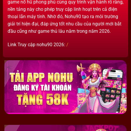
game nổ hũ phong phú cùng quy trình vận hành rõ ràng,
nền tảng này cho phép truy cập linh hoạt trên cả điện
thoại lẫn máy tính. Nhờ đó, Nohu90 tạo ra môi trường
giải trí hiện đại, đáp ứng tốt nhu cầu của người mới bắt
đầu cũng như game thủ lâu năm trong năm 2026.
Link Truy cập nohu90 2026:
/