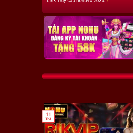
Link Truy cập nohu90 2026:
/
11
Th3