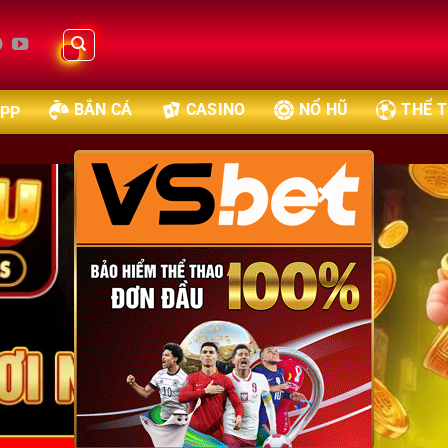
BẮN CÁ
CASINO
NỔ HŨ
THỂ 
APP
×