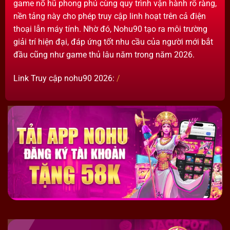
game nổ hũ phong phú cùng quy trình vận hành rõ ràng,
nền tảng này cho phép truy cập linh hoạt trên cả điện
thoại lẫn máy tính. Nhờ đó, Nohu90 tạo ra môi trường
giải trí hiện đại, đáp ứng tốt nhu cầu của người mới bắt
đầu cũng như game thủ lâu năm trong năm 2026.
Link Truy cập nohu90 2026:
/