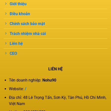
Giới thiệu
Điều khoản
Chính sách bảo mật
Trách nhiệm nhà cái
Liên hệ
CEO
LIÊN HỆ
Tên doanh nghiệp:
Nohu90
Website:
/
Địa chỉ: 48 Lê Trọng Tấn, Sơn Kỳ, Tân Phú, Hồ Chí Minh,
Việt Nam