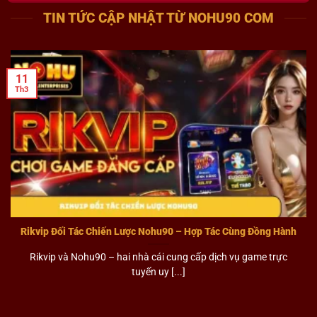
TIN TỨC CẬP NHẬT TỪ NOHU90 COM
11
Th3
Rikvip Đối Tác Chiến Lược Nohu90 – Hợp Tác Cùng Đồng Hành
Rikvip và Nohu90 – hai nhà cái cung cấp dịch vụ game trực
tuyến uy [...]