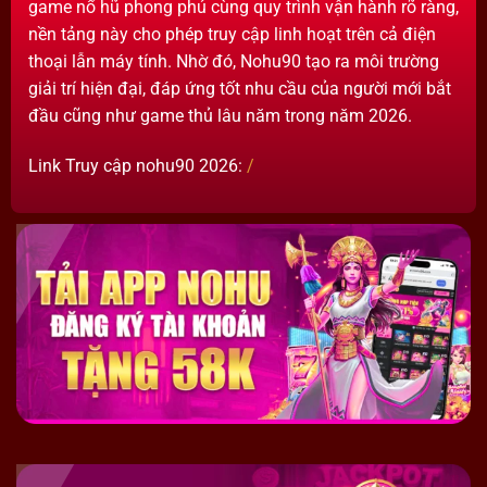
game nổ hũ phong phú cùng quy trình vận hành rõ ràng,
nền tảng này cho phép truy cập linh hoạt trên cả điện
thoại lẫn máy tính. Nhờ đó, Nohu90 tạo ra môi trường
giải trí hiện đại, đáp ứng tốt nhu cầu của người mới bắt
đầu cũng như game thủ lâu năm trong năm 2026.
Link Truy cập nohu90 2026:
/