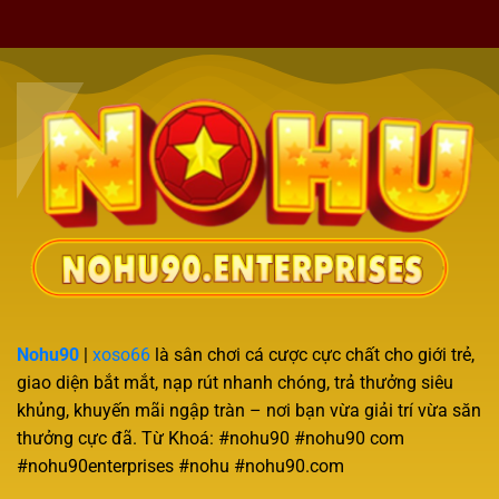
Nohu90
|
xoso66
là sân chơi cá cược cực chất cho giới trẻ,
giao diện bắt mắt, nạp rút nhanh chóng, trả thưởng siêu
khủng, khuyến mãi ngập tràn – nơi bạn vừa giải trí vừa săn
thưởng cực đã. Từ Khoá: #nohu90 #nohu90 com
#nohu90enterprises #nohu #nohu90.com