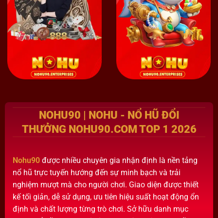
NOHU90 | NOHU - NỔ HŨ ĐỔI
THƯỞNG NOHU90.COM TOP 1 2026
Nohu90
được nhiều chuyên gia nhận định là nền tảng
nổ hũ trực tuyến hướng đến sự minh bạch và trải
nghiệm mượt mà cho người chơi. Giao diện được thiết
kế tối giản, dễ sử dụng, ưu tiên hiệu suất hoạt động ổn
định và chất lượng từng trò chơi. Sở hữu danh mục