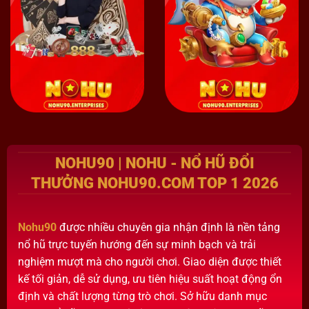
NOHU90 | NOHU - NỔ HŨ ĐỔI
THƯỞNG NOHU90.COM TOP 1 2026
Nohu90
được nhiều chuyên gia nhận định là nền tảng
nổ hũ trực tuyến hướng đến sự minh bạch và trải
nghiệm mượt mà cho người chơi. Giao diện được thiết
kế tối giản, dễ sử dụng, ưu tiên hiệu suất hoạt động ổn
định và chất lượng từng trò chơi. Sở hữu danh mục