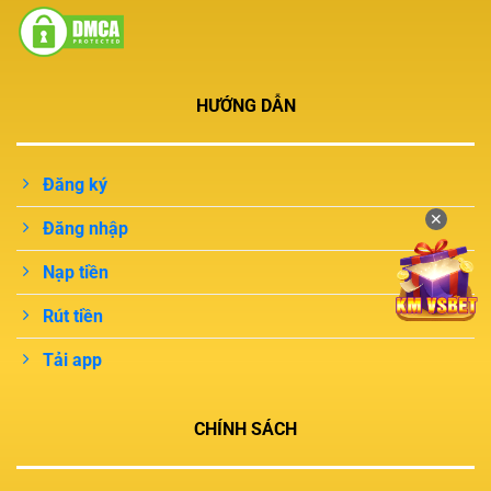
HƯỚNG DẪN
Đăng ký
✕
Đăng nhập
Nạp tiền
Rút tiền
Tải app
CHÍNH SÁCH