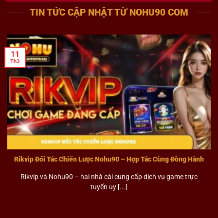
TIN TỨC CẬP NHẬT TỪ NOHU90 COM
11
Th3
Rikvip Đối Tác Chiến Lược Nohu90 – Hợp Tác Cùng Đồng Hành
Rikvip và Nohu90 – hai nhà cái cung cấp dịch vụ game trực
tuyến uy [...]