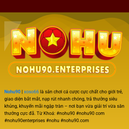
Nohu90
|
xoso66
là sân chơi cá cược cực chất cho giới trẻ,
giao diện bắt mắt, nạp rút nhanh chóng, trả thưởng siêu
khủng, khuyến mãi ngập tràn – nơi bạn vừa giải trí vừa săn
thưởng cực đã. Từ Khoá: #nohu90 #nohu90 com
#nohu90enterprises #nohu #nohu90.com