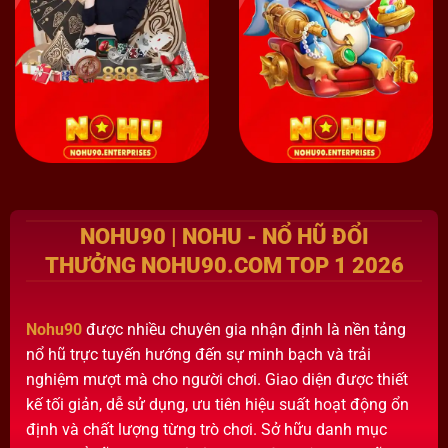
NOHU90 | NOHU - NỔ HŨ ĐỔI
THƯỞNG NOHU90.COM TOP 1 2026
Nohu90
được nhiều chuyên gia nhận định là nền tảng
nổ hũ trực tuyến hướng đến sự minh bạch và trải
nghiệm mượt mà cho người chơi. Giao diện được thiết
kế tối giản, dễ sử dụng, ưu tiên hiệu suất hoạt động ổn
định và chất lượng từng trò chơi. Sở hữu danh mục