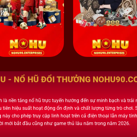
U - NỔ HŨ ĐỔI THƯỞNG NOHU90.C
 là nền tảng nổ hũ trực tuyến hướng đến sự minh bạch và trải
 ưu tiên hiệu suất hoạt động ổn định và chất lượng từng trò ch
g này cho phép truy cập linh hoạt trên cả điện thoại lẫn máy tín
gười mới bắt đầu cũng như game thủ lâu năm trong năm 2026.