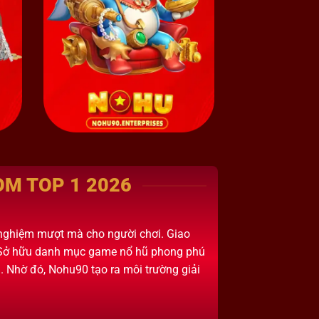
OM TOP 1 2026
 nghiệm mượt mà cho người chơi. Giao
ơi. Sở hữu danh mục game nổ hũ phong phú
h. Nhờ đó, Nohu90 tạo ra môi trường giải