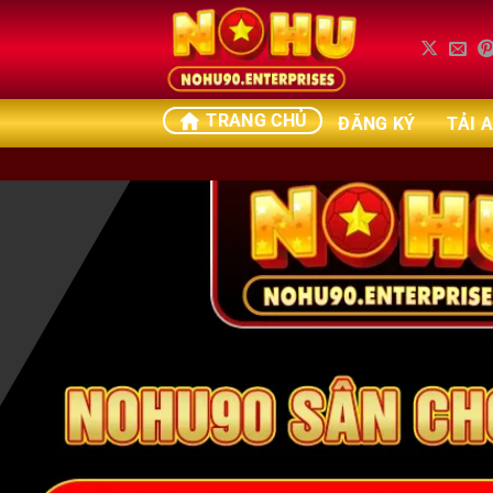
Bỏ
qua
nội
dung
TRANG CHỦ
ĐĂNG KÝ
TẢI 