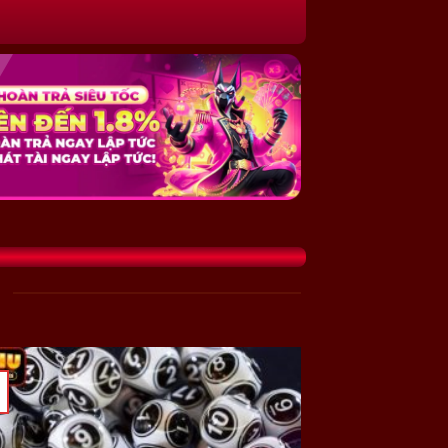
27
Th2