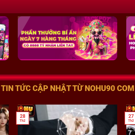
TIN TỨC CẬP NHẬT TỪ NOHU90 COM
28
27
Th2
Th2