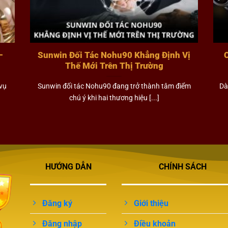
–
Sunwin Đối Tác Nohu90 Khẳng Định Vị
C
Thế Mới Trên Thị Trường
vụ
Sunwin đối tác Nohu90 đang trở thành tâm điểm
Dà
chú ý khi hai thương hiệu [...]
HƯỚNG DẪN
CHÍNH SÁCH
Đăng ký
Giới thiệu
Đăng nhập
Điều khoản