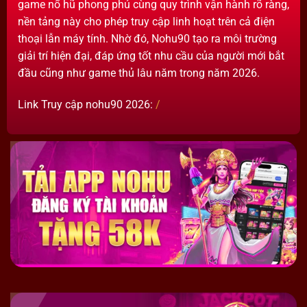
game nổ hũ phong phú cùng quy trình vận hành rõ ràng,
nền tảng này cho phép truy cập linh hoạt trên cả điện
thoại lẫn máy tính. Nhờ đó, Nohu90 tạo ra môi trường
giải trí hiện đại, đáp ứng tốt nhu cầu của người mới bắt
đầu cũng như game thủ lâu năm trong năm 2026.
Link Truy cập nohu90 2026:
/