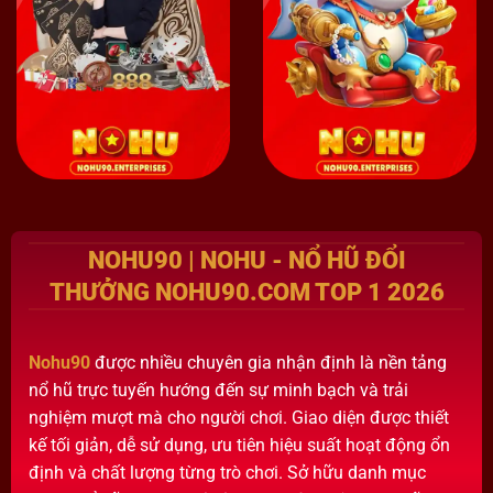
NOHU90 | NOHU - NỔ HŨ ĐỔI
THƯỞNG NOHU90.COM TOP 1 2026
Nohu90
được nhiều chuyên gia nhận định là nền tảng
nổ hũ trực tuyến hướng đến sự minh bạch và trải
nghiệm mượt mà cho người chơi. Giao diện được thiết
kế tối giản, dễ sử dụng, ưu tiên hiệu suất hoạt động ổn
định và chất lượng từng trò chơi. Sở hữu danh mục