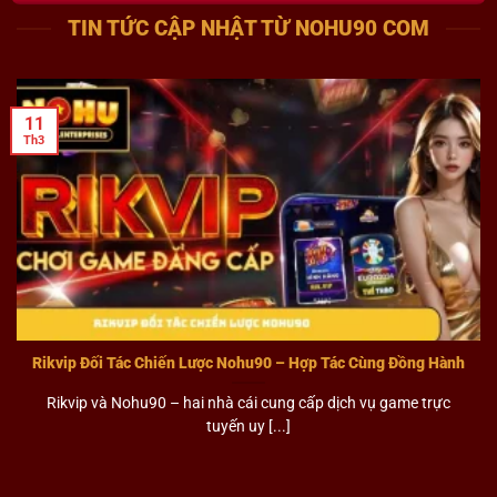
TIN TỨC CẬP NHẬT TỪ NOHU90 COM
11
Th3
Rikvip Đối Tác Chiến Lược Nohu90 – Hợp Tác Cùng Đồng Hành
Rikvip và Nohu90 – hai nhà cái cung cấp dịch vụ game trực
tuyến uy [...]