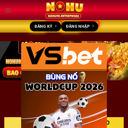
Bỏ
qua
nội
dung
ĐĂNG KÝ
ĐĂNG NHẬP
×
🔥 GAME HOT NOHU90 🔥