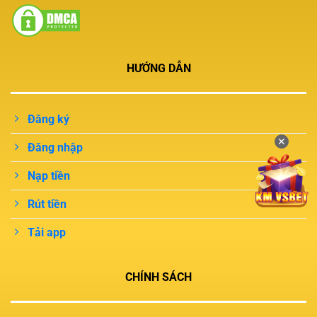
HƯỚNG DẪN
Đăng ký
✕
Đăng nhập
Nạp tiền
Rút tiền
Tải app
CHÍNH SÁCH