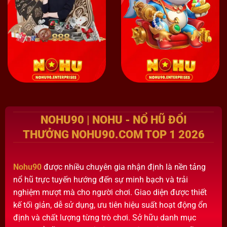
NOHU90 | NOHU - NỔ HŨ ĐỔI
THƯỞNG NOHU90.COM TOP 1 2026
Nohu90
được nhiều chuyên gia nhận định là nền tảng
nổ hũ trực tuyến hướng đến sự minh bạch và trải
nghiệm mượt mà cho người chơi. Giao diện được thiết
kế tối giản, dễ sử dụng, ưu tiên hiệu suất hoạt động ổn
định và chất lượng từng trò chơi. Sở hữu danh mục