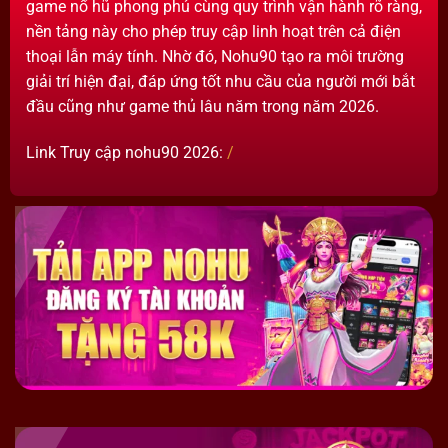
game nổ hũ phong phú cùng quy trình vận hành rõ ràng,
nền tảng này cho phép truy cập linh hoạt trên cả điện
thoại lẫn máy tính. Nhờ đó, Nohu90 tạo ra môi trường
giải trí hiện đại, đáp ứng tốt nhu cầu của người mới bắt
đầu cũng như game thủ lâu năm trong năm 2026.
Link Truy cập nohu90 2026:
/