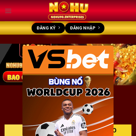
Bỏ
qua
nội
dung
ĐĂNG KÝ
ĐĂNG NHẬP
×
🔥 GAME HOT NOHU90 🔥