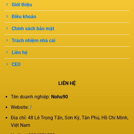
Giới thiệu
Điều khoản
Chính sách bảo mật
Trách nhiệm nhà cái
Liên hệ
CEO
LIÊN HỆ
Tên doanh nghiệp:
Nohu90
Website:
/
Địa chỉ: 48 Lê Trọng Tấn, Sơn Kỳ, Tân Phú, Hồ Chí Minh,
Việt Nam