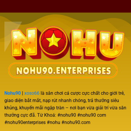
Nohu90
|
xoso66
là sân chơi cá cược cực chất cho giới trẻ,
giao diện bắt mắt, nạp rút nhanh chóng, trả thưởng siêu
khủng, khuyến mãi ngập tràn – nơi bạn vừa giải trí vừa săn
thưởng cực đã. Từ Khoá: #nohu90 #nohu90 com
#nohu90enterprises #nohu #nohu90.com