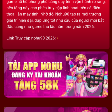
game nổ hũ phong phú cùng quy trình vận hành rõ ràng,
nền tảng này cho phép truy cập linh hoạt trên cả điện
thoại lẫn máy tính. Nhờ đó, Nohu90 tạo ra môi trường
giải trí hiện đại, đáp ứng tốt nhu cầu của người mới bắt
đầu cũng như game thủ lâu năm trong năm 2026.
Link Truy cập nohu90 2026:
/