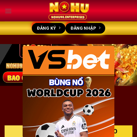
Bỏ
qua
nội
dung
ĐĂNG KÝ
ĐĂNG NHẬP
×
🔥 GAME HOT NOHU90 🔥