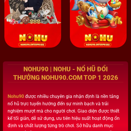
NOHU90 | NOHU - NỔ HŨ ĐỔI
THƯỞNG NOHU90.COM TOP 1 2026
Nohu90
được nhiều chuyên gia nhận định là nền tảng
nổ hũ trực tuyến hướng đến sự minh bạch và trải
nghiệm mượt mà cho người chơi. Giao diện được thiết
kế tối giản, dễ sử dụng, ưu tiên hiệu suất hoạt động ổn
định và chất lượng từng trò chơi. Sở hữu danh mục