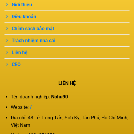
Giới thiệu
Điều khoản
Chính sách bảo mật
Trách nhiệm nhà cái
Liên hệ
CEO
LIÊN HỆ
Tên doanh nghiệp:
Nohu90
Website:
/
Địa chỉ: 48 Lê Trọng Tấn, Sơn Kỳ, Tân Phú, Hồ Chí Minh,
Việt Nam