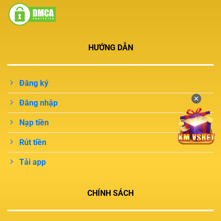
HƯỚNG DẪN
Đăng ký
✕
Đăng nhập
Nạp tiền
Rút tiền
Tải app
CHÍNH SÁCH