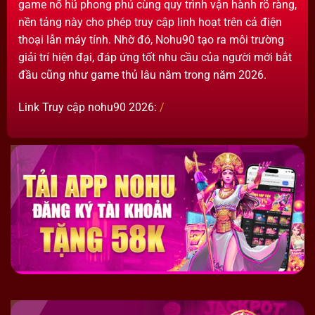
game nổ hũ phong phú cùng quy trình vận hành rõ ràng,
nền tảng này cho phép truy cập linh hoạt trên cả điện
thoại lẫn máy tính. Nhờ đó, Nohu90 tạo ra môi trường
giải trí hiện đại, đáp ứng tốt nhu cầu của người mới bắt
đầu cũng như game thủ lâu năm trong năm 2026.
Link Truy cập nohu90 2026:
/