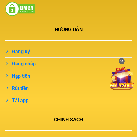
HƯỚNG DẪN
Đăng ký
✕
Đăng nhập
Nạp tiền
Rút tiền
Tải app
CHÍNH SÁCH