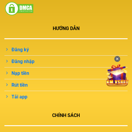
HƯỚNG DẪN
Đăng ký
✕
Đăng nhập
Nạp tiền
Rút tiền
Tải app
CHÍNH SÁCH