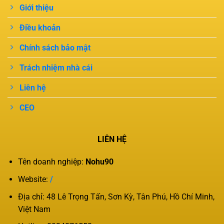
Giới thiệu
Điều khoản
Chính sách bảo mật
Trách nhiệm nhà cái
Liên hệ
CEO
LIÊN HỆ
Tên doanh nghiệp:
Nohu90
Website:
/
Địa chỉ: 48 Lê Trọng Tấn, Sơn Kỳ, Tân Phú, Hồ Chí Minh,
Việt Nam