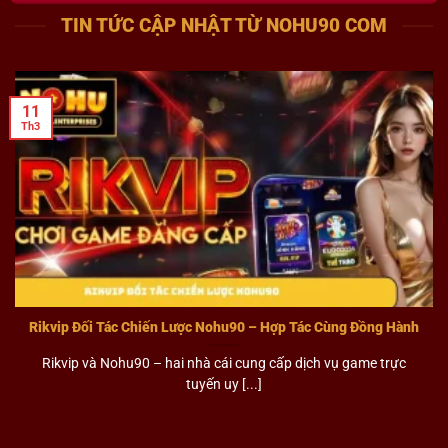
TIN TỨC CẬP NHẬT TỪ NOHU90 COM
11
Th3
Rikvip Đối Tác Chiến Lược Nohu90 – Hợp Tác Cùng Đồng Hành
Rikvip và Nohu90 – hai nhà cái cung cấp dịch vụ game trực
tuyến uy [...]