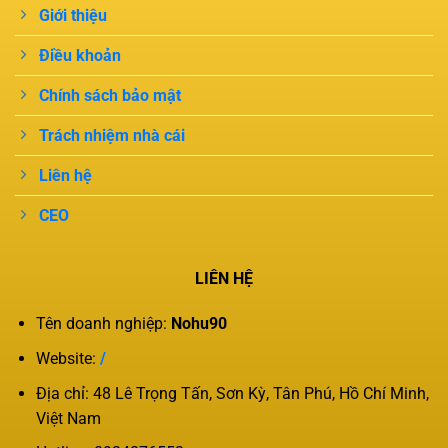
Giới thiệu
Điều khoản
Chính sách bảo mật
Trách nhiệm nhà cái
Liên hệ
CEO
LIÊN HỆ
Tên doanh nghiệp:
Nohu90
Website:
/
Địa chỉ: 48 Lê Trọng Tấn, Sơn Kỳ, Tân Phú, Hồ Chí Minh,
Việt Nam