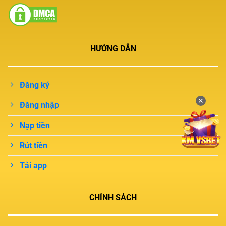
HƯỚNG DẪN
Đăng ký
✕
Đăng nhập
Nạp tiền
Rút tiền
Tải app
CHÍNH SÁCH