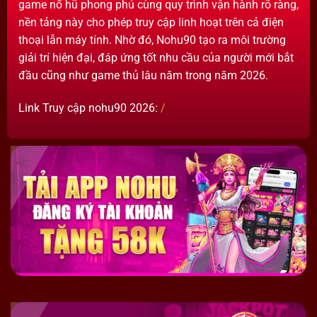
game nổ hũ phong phú cùng quy trình vận hành rõ ràng,
nền tảng này cho phép truy cập linh hoạt trên cả điện
thoại lẫn máy tính. Nhờ đó, Nohu90 tạo ra môi trường
giải trí hiện đại, đáp ứng tốt nhu cầu của người mới bắt
đầu cũng như game thủ lâu năm trong năm 2026.
Link Truy cập nohu90 2026:
/