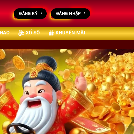
ĐĂNG KÝ
ĐĂNG NHẬP
THAO
KHUYẾN MÃI
XỔ SỐ