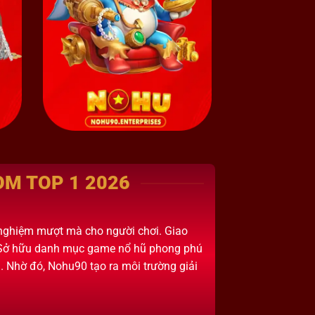
OM TOP 1 2026
 nghiệm mượt mà cho người chơi. Giao
ơi. Sở hữu danh mục game nổ hũ phong phú
h. Nhờ đó, Nohu90 tạo ra môi trường giải