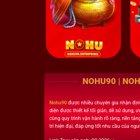
NOHU90 | NOH
Nohu90
được nhiều chuyên gia nhận định
diện được thiết kế tối giản, dễ sử dụng,
cùng quy trình vận hành rõ ràng, nền tản
trí hiện đại, đáp ứng tốt nhu cầu của n