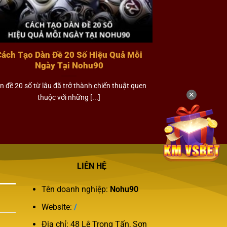
ách Tạo Dàn Đề 20 Số Hiệu Quả Mỗi
Nổ Hũ Jac
Ngày Tại Nohu90
Thưởng 
n đề 20 số từ lâu đã trở thành chiến thuật quen
Nổ hũ Jackpot o
✕
thuộc với những [...]
nhờ 
LIÊN HỆ
Tên doanh nghiệp:
Nohu90
Website:
/
Địa chỉ: 48 Lê Trọng Tấn, Sơn