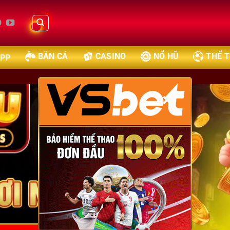
BẮN CÁ
CASINO
NỔ HŨ
THỂ 
APP
×