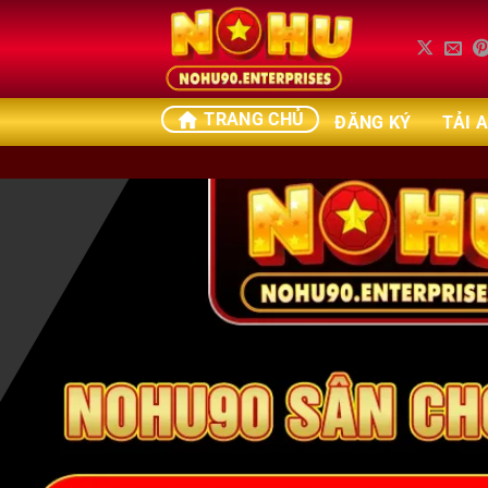
Bỏ
qua
nội
dung
TRANG CHỦ
ĐĂNG KÝ
TẢI 