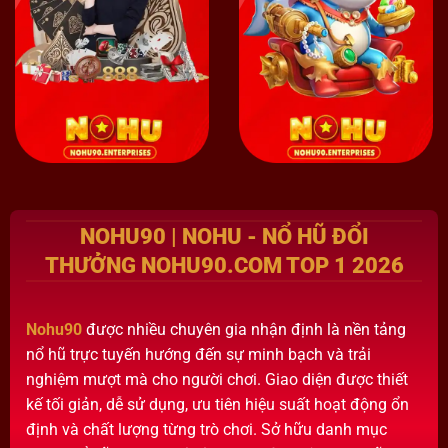
NOHU90 | NOHU - NỔ HŨ ĐỔI
THƯỞNG NOHU90.COM TOP 1 2026
Nohu90
được nhiều chuyên gia nhận định là nền tảng
nổ hũ trực tuyến hướng đến sự minh bạch và trải
nghiệm mượt mà cho người chơi. Giao diện được thiết
kế tối giản, dễ sử dụng, ưu tiên hiệu suất hoạt động ổn
định và chất lượng từng trò chơi. Sở hữu danh mục