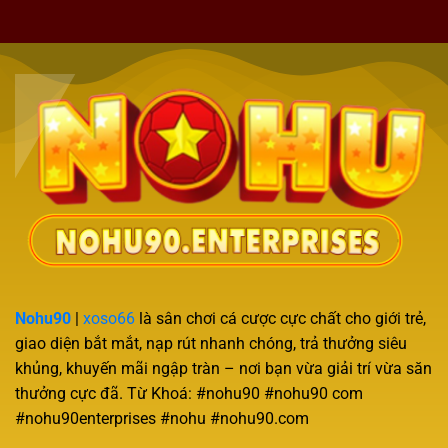
Nohu90
|
xoso66
là sân chơi cá cược cực chất cho giới trẻ,
giao diện bắt mắt, nạp rút nhanh chóng, trả thưởng siêu
khủng, khuyến mãi ngập tràn – nơi bạn vừa giải trí vừa săn
thưởng cực đã. Từ Khoá: #nohu90 #nohu90 com
#nohu90enterprises #nohu #nohu90.com