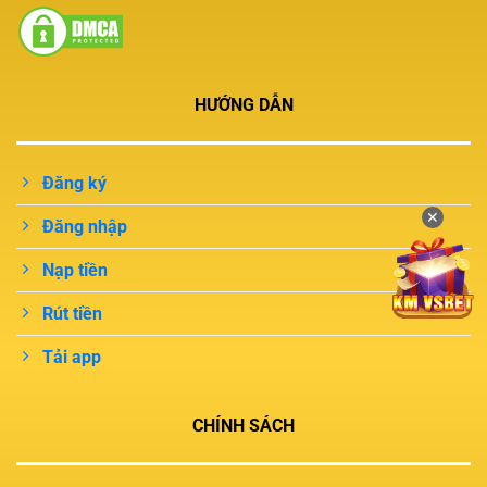
HƯỚNG DẪN
Đăng ký
✕
Đăng nhập
Nạp tiền
Rút tiền
Tải app
CHÍNH SÁCH