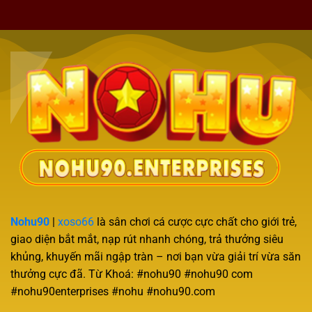
Nohu90
|
xoso66
là sân chơi cá cược cực chất cho giới trẻ,
giao diện bắt mắt, nạp rút nhanh chóng, trả thưởng siêu
khủng, khuyến mãi ngập tràn – nơi bạn vừa giải trí vừa săn
thưởng cực đã. Từ Khoá: #nohu90 #nohu90 com
#nohu90enterprises #nohu #nohu90.com