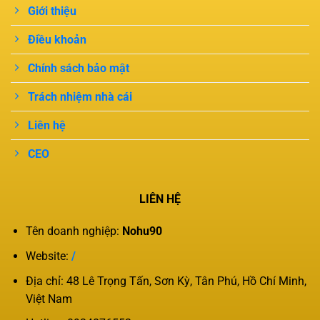
Giới thiệu
Điều khoản
Chính sách bảo mật
Trách nhiệm nhà cái
Liên hệ
CEO
LIÊN HỆ
Tên doanh nghiệp:
Nohu90
Website:
/
Địa chỉ: 48 Lê Trọng Tấn, Sơn Kỳ, Tân Phú, Hồ Chí Minh,
Việt Nam