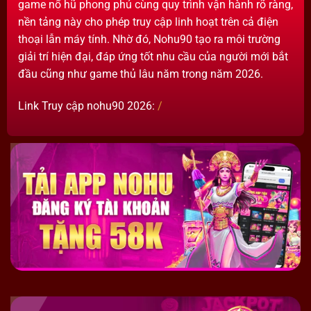
game nổ hũ phong phú cùng quy trình vận hành rõ ràng,
nền tảng này cho phép truy cập linh hoạt trên cả điện
thoại lẫn máy tính. Nhờ đó, Nohu90 tạo ra môi trường
giải trí hiện đại, đáp ứng tốt nhu cầu của người mới bắt
đầu cũng như game thủ lâu năm trong năm 2026.
Link Truy cập nohu90 2026:
/